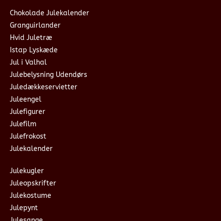
Chokolade Julekalender
Granguirlander
Hvid Juletræ
Istap Lyskæde
Jul i Valhal
Julebelysning Udendørs
Juledækkeservietter
Juleengel
Julefigurer
Julefilm
Julefrokost
Julekalender
Julekugler
Juleopskrifter
Julekostume
Julepynt
Julesange