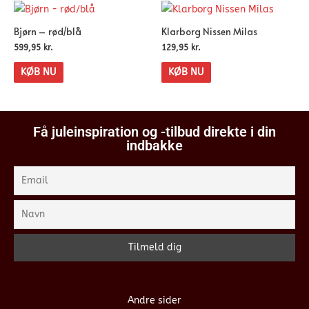
Bjørn – rød/blå
Klarborg Nissen Milas
599,95
kr.
129,95
kr.
KØB NU
KØB NU
Få juleinspiration og -tilbud direkte i din
indbakke
Andre sider