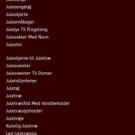
Julesengetøj
Juleskjorte
Julesmåkager
Julelys Til Flagstang
Julesokker Med Navn
Julestel
Julestjerne til Juletræ
Julesweater
Julesweater Til Damer
Juletallerkener
Juletøj
Juletræ
Juletræsfod Med Vandbeholder
Juletræslysholder
Juletrøje
Kunstig Juletræ
Led juletræslys