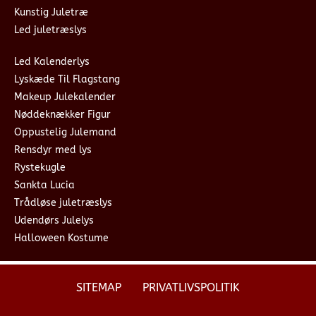
Kunstig Juletræ
Led juletræslys
Led Kalenderlys
Lyskæde Til Flagstang
Makeup Julekalender
Nøddeknækker Figur
Oppustelig Julemand
Rensdyr med lys
Rystekugle
Sankta Lucia
Trådløse juletræslys
Udendørs Julelys
Halloween Kostume
SITEMAP
PRIVATLIVSPOLITIK