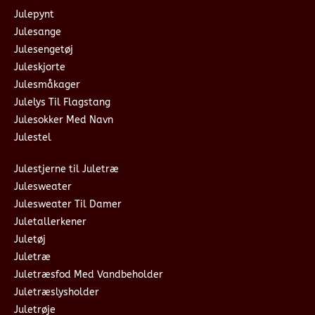
Julepynt
Julesange
Julesengetøj
Juleskjorte
Julesmåkager
Julelys Til Flagstang
Julesokker Med Navn
Julestel
Julestjerne til Juletræ
Julesweater
Julesweater Til Damer
Juletallerkener
Juletøj
Juletræ
Juletræsfod Med Vandbeholder
Juletræslysholder
Juletrøje