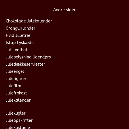
Andre sider
Chokolade Julekalender
Granguirlander
Hvid Juletræ
Istap Lyskæde
Jul i Valhal
Julebelysning Udendørs
Juledækkeservietter
Juleengel
Julefigurer
Julefilm
Julefrokost
Julekalender
Julekugler
Juleopskrifter
Julekostume