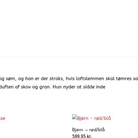
g søm, og han er der straks, hvis loftslemmen skal tømres s
 duften af skov og gran. Hun nyder at sidde inde
Bjørn – rød/blå
599,95
kr.