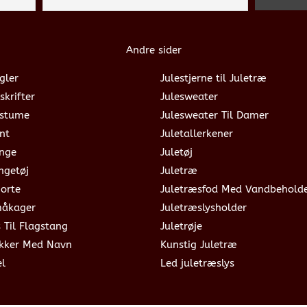
Andre sider
gler
Julestjerne til Juletræ
skrifter
Julesweater
ostume
Julesweater Til Damer
nt
Juletallerkener
ange
Juletøj
ngetøj
Juletræ
jorte
Juletræsfod Med Vandbehold
måkager
Juletræslysholder
s Til Flagstang
Juletrøje
okker Med Navn
Kunstig Juletræ
el
Led juletræslys