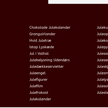
Chokolade Julekalender
Juleku
Granguirlander
Juleop
Hvid Juletræ
Julek
Istap Lyskæde
Julepy
Jul i Valhal
Jules
Julebelysning Udendørs
Julese
Juledækkeservietter
Julesk
Juleengel
Jules
Julefigurer
Julely
Julefilm
Jules
Julefrokost
Julest
Julekalender