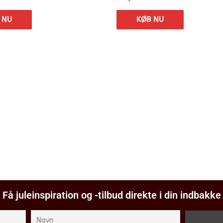
 NU
KØB NU
Få juleinspiration og -tilbud direkte i din indbakke