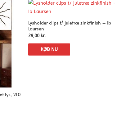
Lysholder clips t/ juletræ zinkfinish – Ib
Laursen
29,00
kr.
KØB NU
et lys, 210