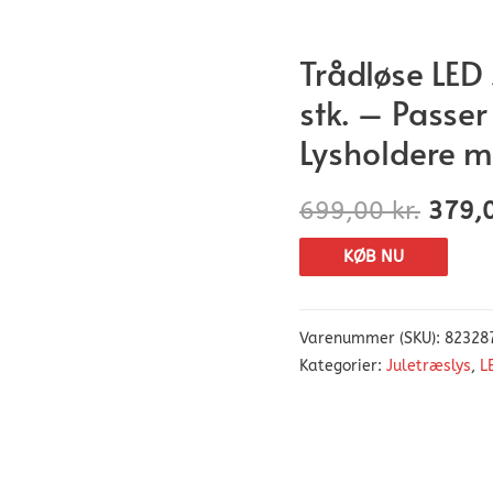
Trådløse LED 
stk. – Passer
Lysholdere m.
699,00
kr.
379,
KØB NU
Varenummer (SKU):
82328
Kategorier:
Juletræslys
,
L