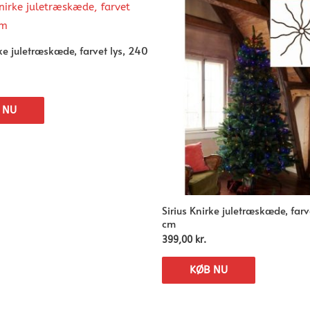
rke juletræskæde, farvet lys, 240
 NU
Sirius Knirke juletræskæde, farv
cm
399,00
kr.
KØB NU