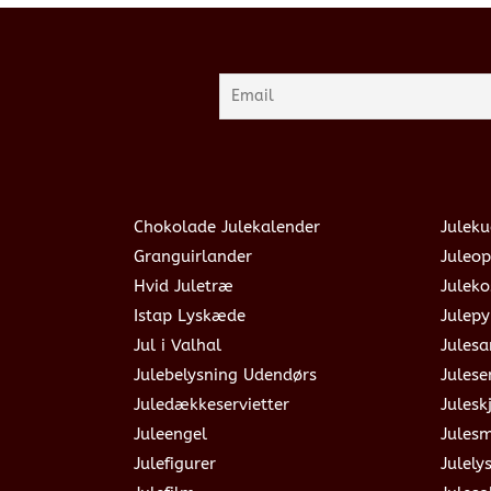
Chokolade Julekalender
Juleku
Granguirlander
Juleop
Hvid Juletræ
Julek
Istap Lyskæde
Julepy
Jul i Valhal
Jules
Julebelysning Udendørs
Julese
Juledækkeservietter
Julesk
Juleengel
Jules
Julefigurer
Julely