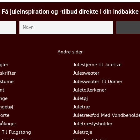
Få juleinspiration og -tilbud direkte i din indbakke
Andre sider
gler
Julestjerne til Juletræ
skrifter
Julesweater
ostume
Julesweater Til Damer
nt
Juletallerkener
ange
Juletøj
ngetøj
Juletræ
jorte
Juletræsfod Med Vandbehold
måkager
Juletræslysholder
s Til Flagstang
Juletrøje