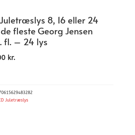
Juletræslys 8, 16 eller 24
 de fleste Georg Jensen
 fl. – 24 lys
00
kr.
70615629483282
ED Juletræslys