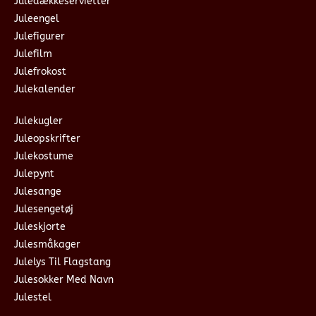
Juledækkeservietter
Juleengel
Julefigurer
Julefilm
Julefrokost
Julekalender
Julekugler
Juleopskrifter
Julekostume
Julepynt
Julesange
Julesengetøj
Juleskjorte
Julesmåkager
Julelys Til Flagstang
Julesokker Med Navn
Julestel