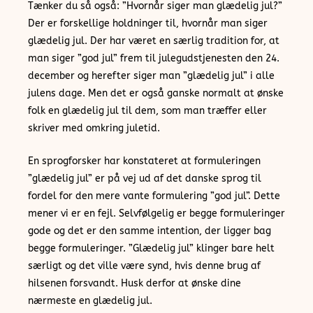
Tænker du så også: ”Hvornår siger man glædelig jul?”
Der er forskellige holdninger til, hvornår man siger
glædelig jul. Der har været en særlig tradition for, at
man siger ”god jul” frem til julegudstjenesten den 24.
december og herefter siger man ”glædelig jul” i alle
julens dage. Men det er også ganske normalt at ønske
folk en glædelig jul til dem, som man træffer eller
skriver med omkring juletid.
En sprogforsker har konstateret at formuleringen
”glædelig jul” er på vej ud af det danske sprog til
fordel for den mere vante formulering ”god jul”. Dette
mener vi er en fejl. Selvfølgelig er begge formuleringer
gode og det er den samme intention, der ligger bag
begge formuleringer. ”Glædelig jul” klinger bare helt
særligt og det ville være synd, hvis denne brug af
hilsenen forsvandt. Husk derfor at ønske dine
nærmeste en glædelig jul.