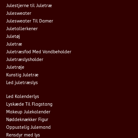
Julestjerne til Juletræ
Julesweater
Julesweater Til Damer
Juletallerkener
Juletøj
Juletræ
Juletræsfod Med Vandbeholder
Juletræslysholder
Juletrøje
Kunstig Juletræ
Led juletræslys
Led Kalenderlys
Lyskæde Til Flagstang
Makeup Julekalender
Nøddeknækker Figur
Oppustelig Julemand
Rensdyr med lys