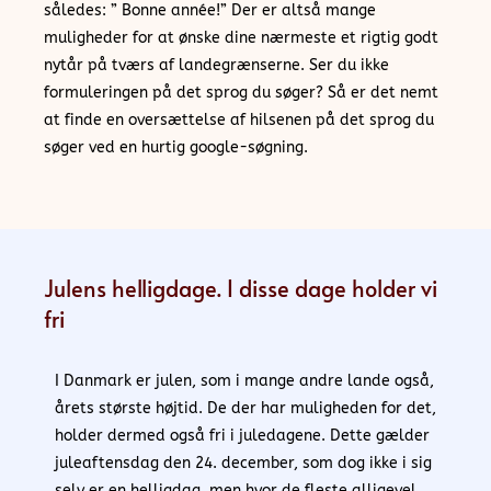
således: ” Bonne année!” Der er altså mange
muligheder for at ønske dine nærmeste et rigtig godt
nytår på tværs af landegrænserne. Ser du ikke
formuleringen på det sprog du søger? Så er det nemt
at finde en oversættelse af hilsenen på det sprog du
søger ved en hurtig google-søgning.
Julens helligdage. I disse dage holder vi
fri
I Danmark er julen, som i mange andre lande også,
årets største højtid. De der har muligheden for det,
holder dermed også fri i juledagene. Dette gælder
juleaftensdag den 24. december, som dog ikke i sig
selv er en helligdag, men hvor de fleste alligevel