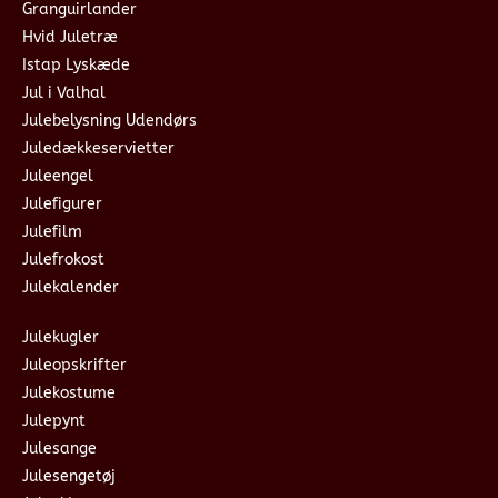
Granguirlander
Hvid Juletræ
Istap Lyskæde
Jul i Valhal
Julebelysning Udendørs
Juledækkeservietter
Juleengel
Julefigurer
Julefilm
Julefrokost
Julekalender
Julekugler
Juleopskrifter
Julekostume
Julepynt
Julesange
Julesengetøj