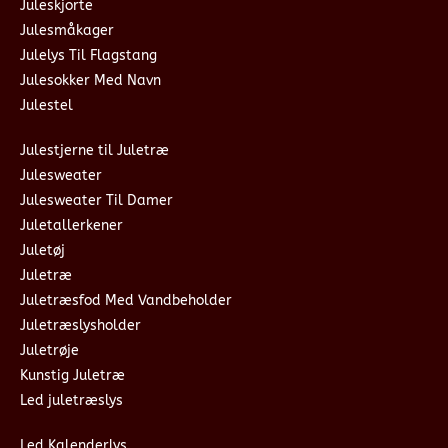
Juleskjorte
Julesmåkager
Julelys Til Flagstang
Julesokker Med Navn
Julestel
Julestjerne til Juletræ
Julesweater
Julesweater Til Damer
Juletallerkener
Juletøj
Juletræ
Juletræsfod Med Vandbeholder
Juletræslysholder
Juletrøje
Kunstig Juletræ
Led juletræslys
Led Kalenderlys