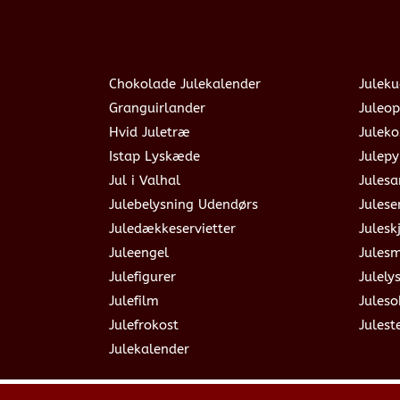
Chokolade Julekalender
Juleku
Granguirlander
Juleop
Hvid Juletræ
Julek
Istap Lyskæde
Julepy
Jul i Valhal
Jules
Julebelysning Udendørs
Julese
Juledækkeservietter
Julesk
Juleengel
Jules
Julefigurer
Julely
Julefilm
Jules
Julefrokost
Julest
Julekalender