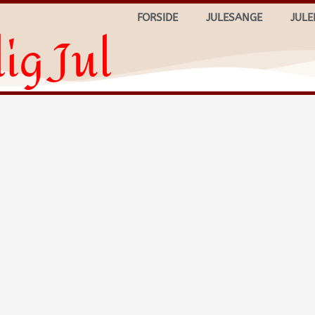
FORSIDE
JULESANGE
JULE
ig Jul