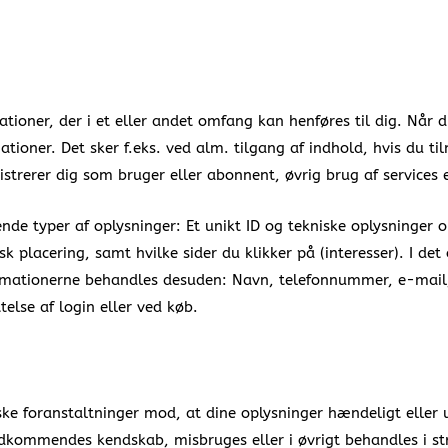
ationer, der i et eller andet omfang kan henføres til dig. Når
ioner. Det sker f.eks. ved alm. tilgang af indhold, hvis du ti
istrerer dig som bruger eller abonnent, øvrig brug af services 
nde typer af oplysninger: Et unikt ID og tekniske oplysninger 
 placering, samt hvilke sider du klikker på (interesser). I det
ormationerne behandles desuden: Navn, telefonnummer, e-mail,
telse af login eller ved køb.
ske foranstaltninger mod, at dine oplysninger hændeligt eller ulo
vedkommendes kendskab, misbruges eller i øvrigt behandles i st