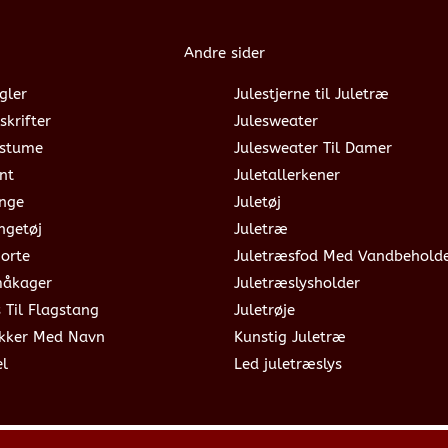
Andre sider
gler
Julestjerne til Juletræ
skrifter
Julesweater
ostume
Julesweater Til Damer
nt
Juletallerkener
ange
Juletøj
ngetøj
Juletræ
jorte
Juletræsfod Med Vandbehold
måkager
Juletræslysholder
s Til Flagstang
Juletrøje
okker Med Navn
Kunstig Juletræ
el
Led juletræslys