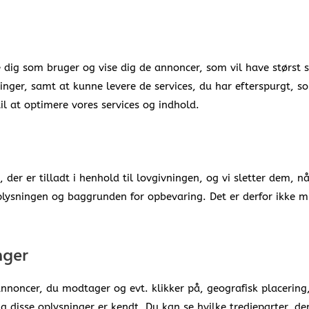
re dig som bruger og vise dig de annoncer, som vil have størst
alinger, samt at kunne levere de services, du har efterspurgt, 
l at optimere vores services og indhold.
 der er tilladt i henhold til lovgivningen, og vi sletter dem, 
lysningen og baggrunden for opbevaring. Det er derfor ikke m
nger
annoncer, du modtager og evt. klikker på, geografisk placerin
ng disse oplysninger er kendt. Du kan se hvilke tredjeparter, de