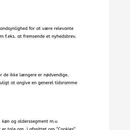
 sandsynlighed for at være relevante
som f.eks. at fremsende et nyhedsbrev.
når de ikke længere er nødvendige.
uligt at angive en generel tidsramme
g, køn og alderssegment m.v.
r er tale om, i afsnittet om ”Cookies”