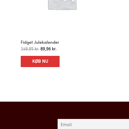
Fidget Julekalender
149,95
kr.
89,96
kr.
KØB NU