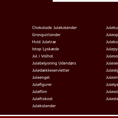
Chokolade Julekalender
Juleku
Granguirlander
Juleop
Hvid Juletræ
Julek
Istap Lyskæde
Julepy
Jul i Valhal
Jules
Julebelysning Udendørs
Julese
Juledækkeservietter
Julesk
Juleengel
Jules
Julefigurer
Julely
Julefilm
Jules
Julefrokost
Julest
Julekalender