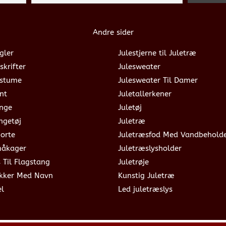
Andre sider
gler
Julestjerne til Juletræ
skrifter
Julesweater
ostume
Julesweater Til Damer
nt
Juletallerkener
ange
Juletøj
ngetøj
Juletræ
jorte
Juletræsfod Med Vandbehold
måkager
Juletræslysholder
s Til Flagstang
Juletrøje
okker Med Navn
Kunstig Juletræ
el
Led juletræslys