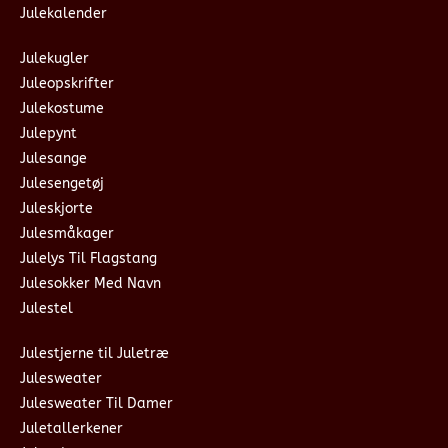
Julekalender
Julekugler
Juleopskrifter
Julekostume
Julepynt
Julesange
Julesengetøj
Juleskjorte
Julesmåkager
Julelys Til Flagstang
Julesokker Med Navn
Julestel
Julestjerne til Juletræ
Julesweater
Julesweater Til Damer
Juletallerkener