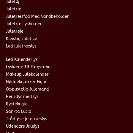
Juletøj
Juletræ
Juletræsfod Med Vandbeholder
Juletræslysholder
Juletrøje
Kunstig Juletræ
Led juletræslys
Led Kalenderlys
Lyskæde Til Flagstang
Makeup Julekalender
Nøddeknækker Figur
Oppustelig Julemand
Rensdyr med lys
Rystekugle
Sankta Lucia
Trådløse juletræslys
Udendørs Julelys