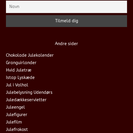
Andre sider
Chokolade Julekalender
Granguirlander
Hvid Juletræ
Istap Lyskæde
Jul i Valhal
Julebelysning Udendørs
Juledækkeservietter
Juleengel
Julefigurer
Julefilm
Julefrokost