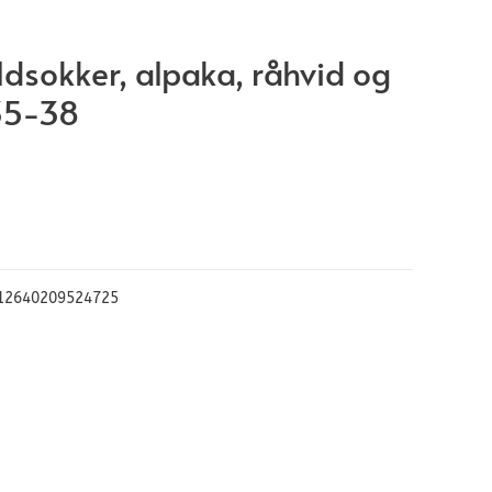
ldsokker, alpaka, råhvid og
 35-38
12640209524725