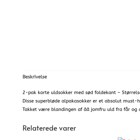
Beskrivelse
2-pak korte uldsokker med sød foldekant – Størrel
Disse superbløde alpakasokker er et absolut must-ha
Takket være blandingen af ââ jomfru uld fra får o
Relaterede varer