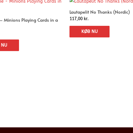
Lautapelit No Thanks (Nordic)
– Minions Playing Cards in a
117,00
kr.
KØB NU
 NU