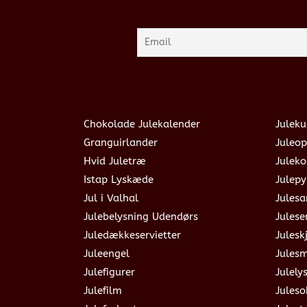
Chokolade Julekalender
Juleku
Granguirlander
Juleop
Hvid Juletræ
Julek
Istap Lyskæde
Julepy
Jul i Valhal
Jules
Julebelysning Udendørs
Julese
Juledækkeservietter
Julesk
Juleengel
Jules
Julefigurer
Julely
Julefilm
Jules