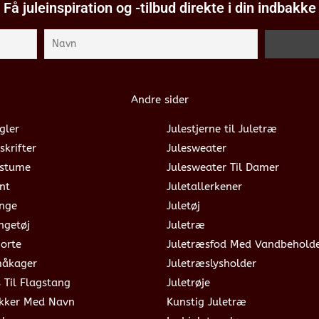
Få juleinspiration og -tilbud direkte i din indbakke
Andre sider
gler
Julestjerne til Juletræ
skrifter
Julesweater
ostume
Julesweater Til Damer
nt
Juletallerkener
ange
Juletøj
ngetøj
Juletræ
jorte
Juletræsfod Med Vandbehold
måkager
Juletræslysholder
s Til Flagstang
Juletrøje
okker Med Navn
Kunstig Juletræ