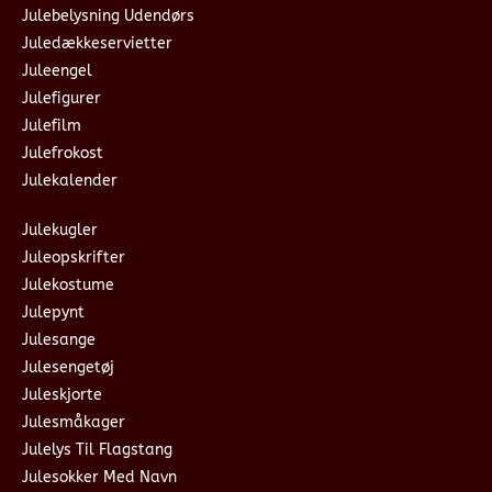
Julebelysning Udendørs
Juledækkeservietter
Juleengel
Julefigurer
Julefilm
Julefrokost
Julekalender
Julekugler
Juleopskrifter
Julekostume
Julepynt
Julesange
Julesengetøj
Juleskjorte
Julesmåkager
Julelys Til Flagstang
Julesokker Med Navn