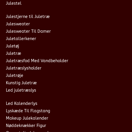
Julestel
Julestjerne til Juletræ
Julesweater
Julesweater Til Damer
Juletallerkener
Juletøj
Juletræ
Juletræsfod Med Vandbeholder
Juletræslysholder
Juletrøje
Kunstig Juletræ
Led juletræslys
Led Kalenderlys
Lyskæde Til Flagstang
Makeup Julekalender
Nøddeknækker Figur