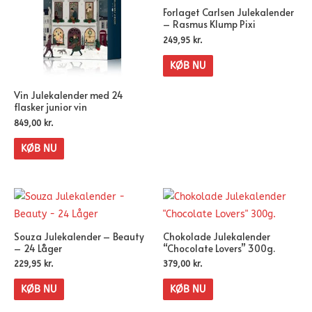
Forlaget Carlsen Julekalender
– Rasmus Klump Pixi
249,95
kr.
KØB NU
Vin Julekalender med 24
flasker junior vin
849,00
kr.
KØB NU
Souza Julekalender – Beauty
Chokolade Julekalender
– 24 Låger
“Chocolate Lovers” 300g.
229,95
kr.
379,00
kr.
KØB NU
KØB NU