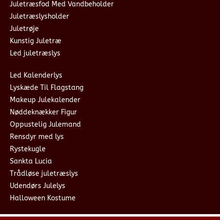
Juletræsfod Med Vandbeholder
Juletræslysholder
Juletrøje
Kunstig Juletræ
Led juletræslys
Led Kalenderlys
Lyskæde Til Flagstang
Makeup Julekalender
Nøddeknækker Figur
Oppustelig Julemand
Rensdyr med lys
Rystekugle
Sankta Lucia
Trådløse juletræslys
Udendørs Julelys
Halloween Kostume