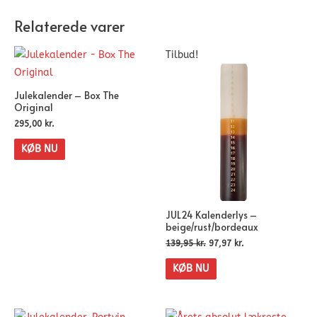
Relaterede varer
Tilbud!
Julekalender – Box The
Original
295,00
kr.
KØB NU
JUL24 Kalenderlys –
beige/rust/bordeaux
139,95
kr.
97,97
kr.
KØB NU