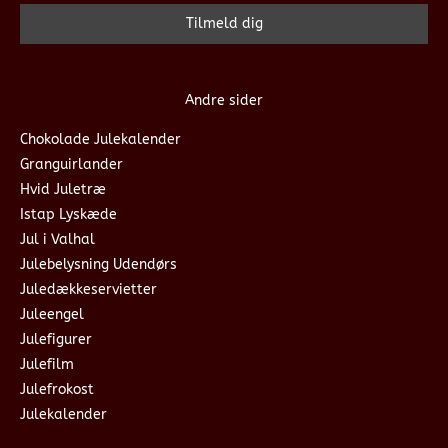
Andre sider
Chokolade Julekalender
Granguirlander
Hvid Juletræ
Istap Lyskæde
Jul i Valhal
Julebelysning Udendørs
Juledækkeservietter
Juleengel
Julefigurer
Julefilm
Julefrokost
Julekalender