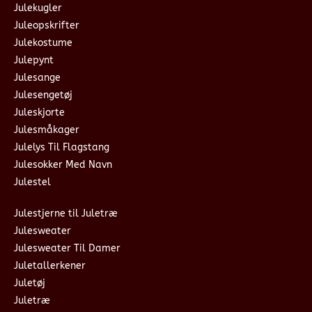
Julekugler
Juleopskrifter
Julekostume
Julepynt
Julesange
Julesengetøj
Juleskjorte
Julesmåkager
Julelys Til Flagstang
Julesokker Med Navn
Julestel
Julestjerne til Juletræ
Julesweater
Julesweater Til Damer
Juletallerkener
Juletøj
Juletræ