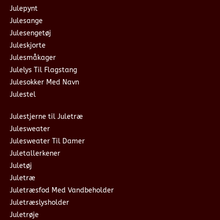
Julepynt
Julesange
Julesengetøj
Juleskjorte
Julesmåkager
Julelys Til Flagstang
Julesokker Med Navn
Julestel
Julestjerne til Juletræ
Julesweater
Julesweater Til Damer
Juletallerkener
Juletøj
Juletræ
Juletræsfod Med Vandbeholder
Juletræslysholder
Juletrøje