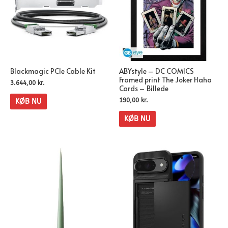
Blackmagic PCIe Cable Kit
ABYstyle – DC COMICS
Framed print The Joker Haha
3.644,00
kr.
Cards – Billede
190,00
kr.
KØB NU
KØB NU