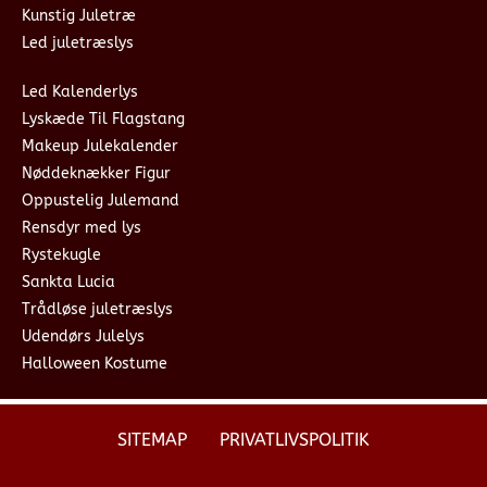
Kunstig Juletræ
Led juletræslys
Led Kalenderlys
Lyskæde Til Flagstang
Makeup Julekalender
Nøddeknækker Figur
Oppustelig Julemand
Rensdyr med lys
Rystekugle
Sankta Lucia
Trådløse juletræslys
Udendørs Julelys
Halloween Kostume
SITEMAP
PRIVATLIVSPOLITIK