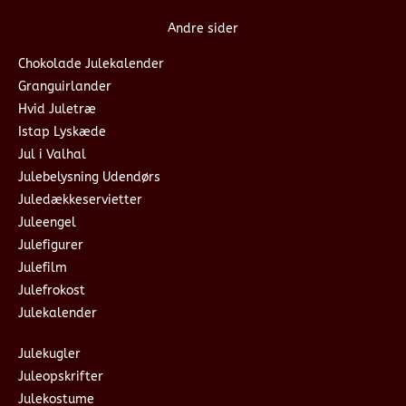
Andre sider
Chokolade Julekalender
Granguirlander
Hvid Juletræ
Istap Lyskæde
Jul i Valhal
Julebelysning Udendørs
Juledækkeservietter
Juleengel
Julefigurer
Julefilm
Julefrokost
Julekalender
Julekugler
Juleopskrifter
Julekostume