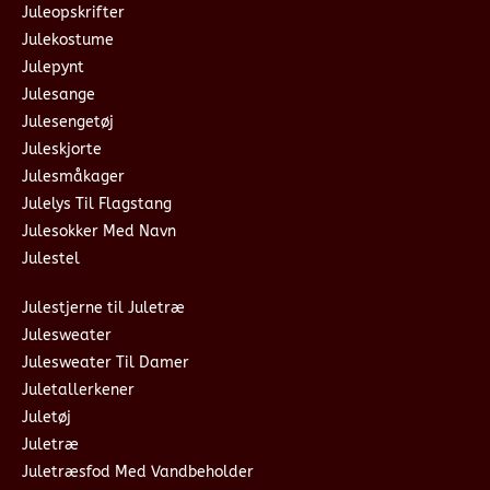
Juleopskrifter
Julekostume
Julepynt
Julesange
Julesengetøj
Juleskjorte
Julesmåkager
Julelys Til Flagstang
Julesokker Med Navn
Julestel
Julestjerne til Juletræ
Julesweater
Julesweater Til Damer
Juletallerkener
Juletøj
Juletræ
Juletræsfod Med Vandbeholder