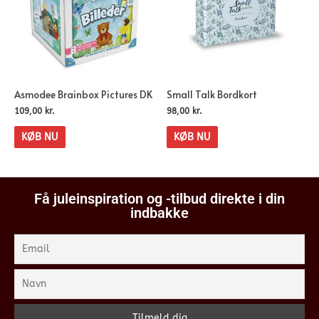
Asmodee Brainbox Pictures DK
Small Talk Bordkort
109,00
kr.
98,00
kr.
KØB NU
KØB NU
Få juleinspiration og -tilbud direkte i din
indbakke