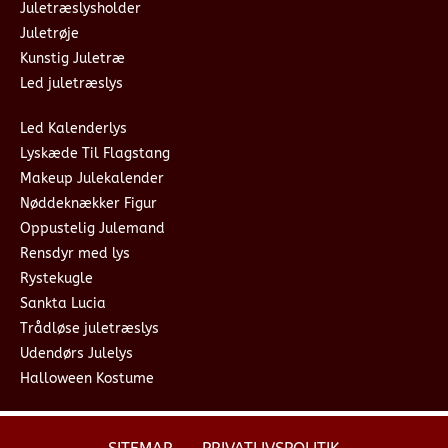
Juletræslysholder
Juletrøje
Kunstig Juletræ
Led juletræslys
Led Kalenderlys
Lyskæde Til Flagstang
Makeup Julekalender
Nøddeknækker Figur
Oppustelig Julemand
Rensdyr med lys
Rystekugle
Sankta Lucia
Trådløse juletræslys
Udendørs Julelys
Halloween Kostume