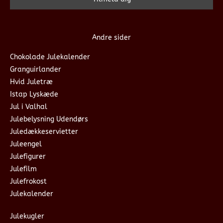
Andre sider
Chokolade Julekalender
Granguirlander
Hvid Juletræ
Istap Lyskæde
Jul i Valhal
Julebelysning Udendørs
Juledækkeservietter
Juleengel
Julefigurer
Julefilm
Julefrokost
Julekalender
Julekugler