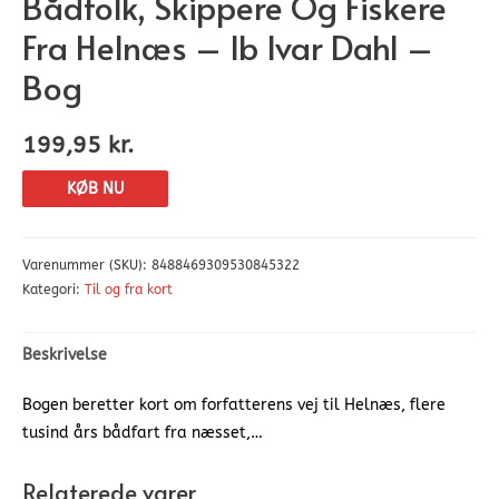
Bådfolk, Skippere Og Fiskere
Fra Helnæs – Ib Ivar Dahl –
Bog
199,95
kr.
KØB NU
Varenummer (SKU):
8488469309530845322
Kategori:
Til og fra kort
Beskrivelse
Bogen beretter kort om forfatterens vej til Helnæs, flere
tusind års bådfart fra næsset,…
Relaterede varer