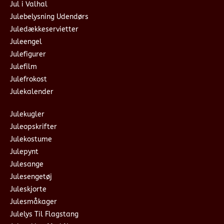
Jul i Valhal
Julebelysning Udendørs
Juledækkeservietter
Juleengel
Julefigurer
Julefilm
Julefrokost
Julekalender
Julekugler
Juleopskrifter
Julekostume
Julepynt
Julesange
Julesengetøj
Juleskjorte
Julesmåkager
Julelys Til Flagstang