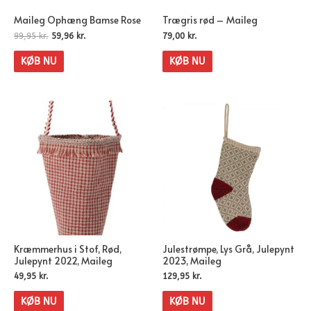
Maileg Ophæng Bamse Rose
Trægris rød – Maileg
99,95
kr.
59,96
kr.
79,00
kr.
KØB NU
KØB NU
Kræmmerhus i Stof, Rød,
Julestrømpe, Lys Grå, Julepynt
Julepynt 2022, Maileg
2023, Maileg
49,95
kr.
129,95
kr.
KØB NU
KØB NU