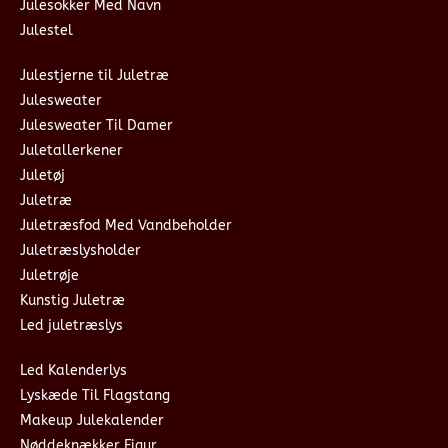
Julesokker Med Navn
Julestel
Julestjerne til Juletræ
Julesweater
Julesweater Til Damer
Juletallerkener
Juletøj
Juletræ
Juletræsfod Med Vandbeholder
Juletræslysholder
Juletrøje
Kunstig Juletræ
Led juletræslys
Led Kalenderlys
Lyskæde Til Flagstang
Makeup Julekalender
Nøddeknækker Figur