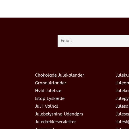
Chokolade Julekalender
Juleku
Granguirlander
Juleop
Hvid Juletræ
Julek
Istap Lyskæde
Julepy
Jul i Valhal
Jules
Julebelysning Udendørs
Julese
Juledækkeservietter
Julesk