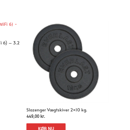
i 6) – 3.2
Slazenger Vægtskiver 2×10 kg.
449,00
kr.
KØB NU