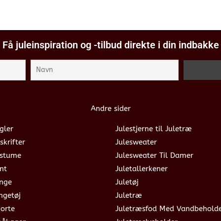
Få juleinspiration og -tilbud direkte i din indbakke
Andre sider
gler
Julestjerne til Juletræ
skrifter
Julesweater
ostume
Julesweater Til Damer
nt
Juletallerkener
ange
Juletøj
ngetøj
Juletræ
jorte
Juletræsfod Med Vandbehold