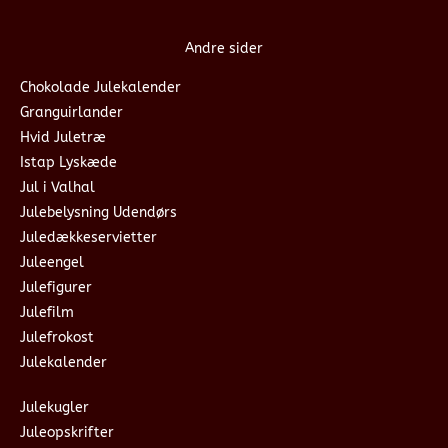
Andre sider
Chokolade Julekalender
Granguirlander
Hvid Juletræ
Istap Lyskæde
Jul i Valhal
Julebelysning Udendørs
Juledækkeservietter
Juleengel
Julefigurer
Julefilm
Julefrokost
Julekalender
Julekugler
Juleopskrifter