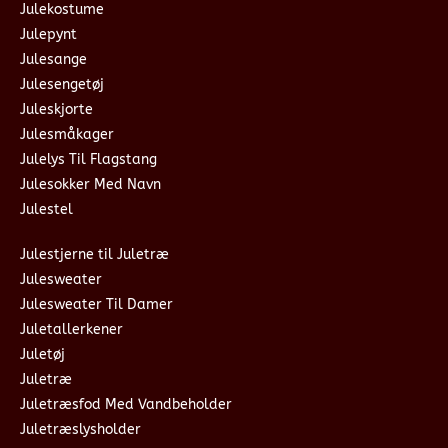
Julekostume
Julepynt
Julesange
Julesengetøj
Juleskjorte
Julesmåkager
Julelys Til Flagstang
Julesokker Med Navn
Julestel
Julestjerne til Juletræ
Julesweater
Julesweater Til Damer
Juletallerkener
Juletøj
Juletræ
Juletræsfod Med Vandbeholder
Juletræslysholder