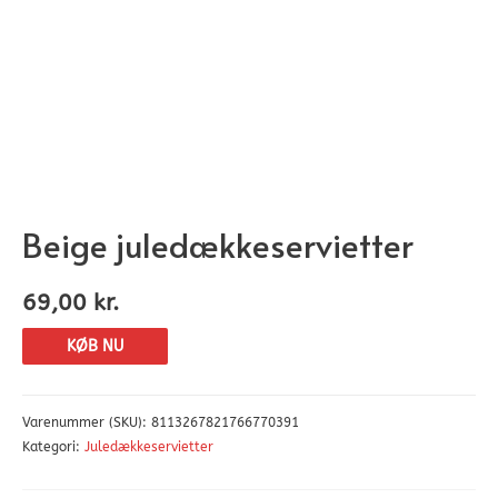
Beige juledækkeservietter
69,00
kr.
KØB NU
Varenummer (SKU):
8113267821766770391
Kategori:
Juledækkeservietter