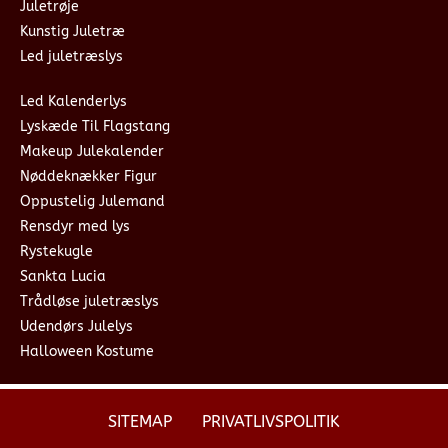
Juletrøje
Kunstig Juletræ
Led juletræslys
Led Kalenderlys
Lyskæde Til Flagstang
Makeup Julekalender
Nøddeknækker Figur
Oppustelig Julemand
Rensdyr med lys
Rystekugle
Sankta Lucia
Trådløse juletræslys
Udendørs Julelys
Halloween Kostume
SITEMAP
PRIVATLIVSPOLITIK