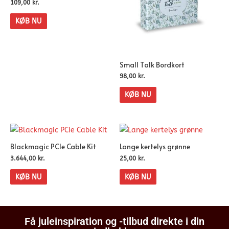
109,00
kr.
KØB NU
Small Talk Bordkort
98,00
kr.
KØB NU
Blackmagic PCIe Cable Kit
Lange kertelys grønne
3.644,00
kr.
25,00
kr.
KØB NU
KØB NU
Få juleinspiration og -tilbud direkte i din