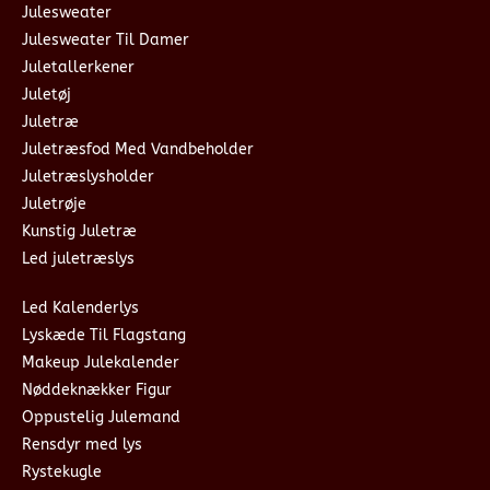
Julesweater
Julesweater Til Damer
Juletallerkener
Juletøj
Juletræ
Juletræsfod Med Vandbeholder
Juletræslysholder
Juletrøje
Kunstig Juletræ
Led juletræslys
Led Kalenderlys
Lyskæde Til Flagstang
Makeup Julekalender
Nøddeknækker Figur
Oppustelig Julemand
Rensdyr med lys
Rystekugle