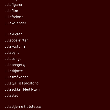
Julefigurer
Julefilm
Julefrokost
Julekalender
Julekugler
Juleopskrifter
Julekostume
Julepynt
Julesange
Julesengetøj
Juleskjorte
Julesmåkager
Julelys Til Flagstang
Julesokker Med Navn
Julestel
Julestjerne til Juletræ