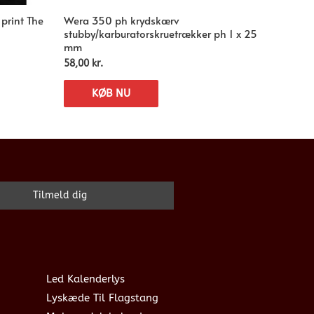
print The
Wera 350 ph krydskærv
stubby/karburatorskruetrækker ph 1 x 25
mm
58,00
kr.
KØB NU
Led Kalenderlys
Lyskæde Til Flagstang