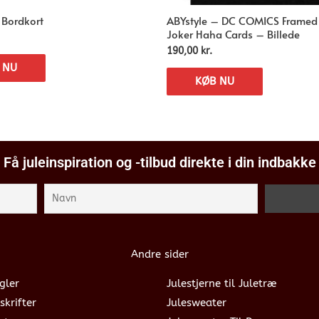
 Bordkort
ABYstyle – DC COMICS Framed 
Joker Haha Cards – Billede
190,00
kr.
 NU
KØB NU
Få juleinspiration og -tilbud direkte i din indbakke
Andre sider
gler
Julestjerne til Juletræ
skrifter
Julesweater