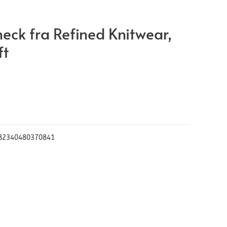
neck fra Refined Knitwear,
ft
82340480370841