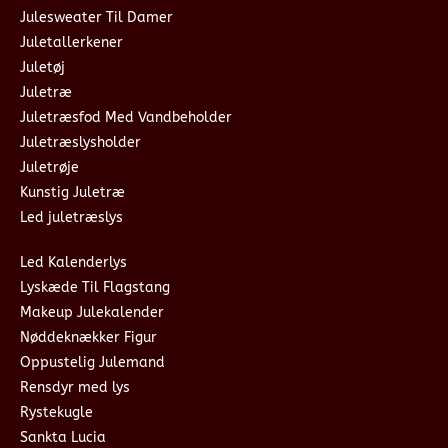
Julesweater Til Damer
Juletallerkener
Juletøj
Juletræ
Juletræsfod Med Vandbeholder
Juletræslysholder
Juletrøje
Kunstig Juletræ
Led juletræslys
Led Kalenderlys
Lyskæde Til Flagstang
Makeup Julekalender
Nøddeknækker Figur
Oppustelig Julemand
Rensdyr med lys
Rystekugle
Sankta Lucia