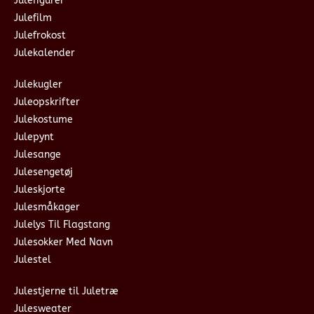
Julefigurer
Julefilm
Julefrokost
Julekalender
Julekugler
Juleopskrifter
Julekostume
Julepynt
Julesange
Julesengetøj
Juleskjorte
Julesmåkager
Julelys Til Flagstang
Julesokker Med Navn
Julestel
Julestjerne til Juletræ
Julesweater