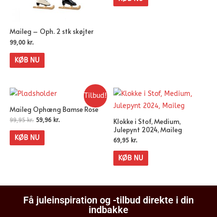
Maileg – Oph. 2 stk skøjter
99,00
kr.
KØB NU
Tilbud!
Maileg Ophæng Bamse Rose
Klokke i Stof, Medium,
99,95
kr.
59,96
kr.
Julepynt 2024, Maileg
KØB NU
69,95
kr.
KØB NU
Få juleinspiration og -tilbud direkte i din
indbakke