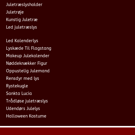
Juletræslysholder
Juletrøje
Kunstig Juletræ
Led juletræslys
Led Kalenderlys
Lyskæde Til Flagstang
Makeup Julekalender
Nøddeknækker Figur
Oppustelig Julemand
Rensdyr med lys
Rystekugle
Sankta Lucia
Trådløse juletræslys
Udendørs Julelys
Halloween Kostume