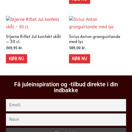
Stjerne Riflet Jul konfekt skål
Sirius Anton granguirlande
– 30 cl.
med lys
369,95
kr.
589,00
kr.
KØB NU
KØB NU
Få juleinspiration og -tilbud direkte i din
indbakke