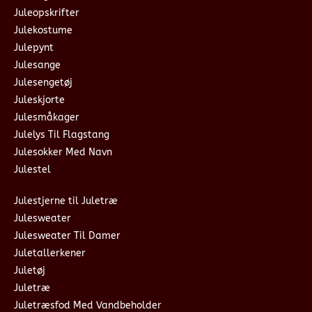
Juleopskrifter
Julekostume
Julepynt
Julesange
Julesengetøj
Juleskjorte
Julesmåkager
Julelys Til Flagstang
Julesokker Med Navn
Julestel
Julestjerne til Juletræ
Julesweater
Julesweater Til Damer
Juletallerkener
Juletøj
Juletræ
Juletræsfod Med Vandbeholder