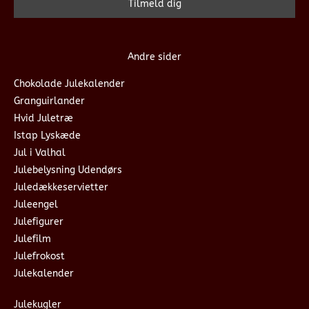
Andre sider
Chokolade Julekalender
Granguirlander
Hvid Juletræ
Istap Lyskæde
Jul i Valhal
Julebelysning Udendørs
Juledækkeservietter
Juleengel
Julefigurer
Julefilm
Julefrokost
Julekalender
Julekugler