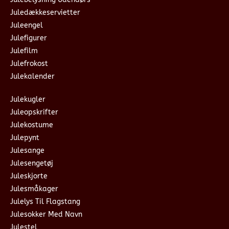
Juledækkeservietter
Juleengel
Julefigurer
Julefilm
Julefrokost
Julekalender
Julekugler
Juleopskrifter
Julekostume
Julepynt
Julesange
Julesengetøj
Juleskjorte
Julesmåkager
Julelys Til Flagstang
Julesokker Med Navn
Julestel