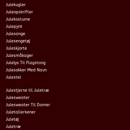
Julekugler
Juleopskrifter
Julekostume
Julepynt
Julesange
Julesengetøj
Juleskjorte
Julesmåkager
Julelys Til Flagstang
Julesokker Med Navn
Julestel
Julestjerne til Juletræ
Julesweater
Julesweater Til Damer
Juletallerkener
Juletøj
Juletræ