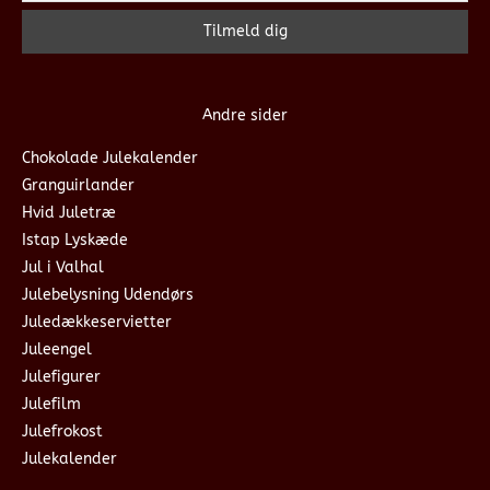
Andre sider
Chokolade Julekalender
Granguirlander
Hvid Juletræ
Istap Lyskæde
Jul i Valhal
Julebelysning Udendørs
Juledækkeservietter
Juleengel
Julefigurer
Julefilm
Julefrokost
Julekalender