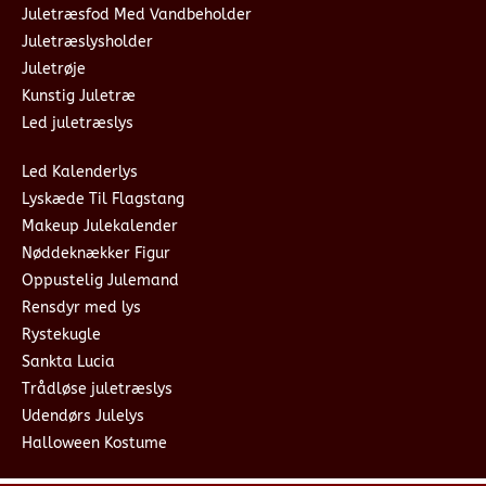
Juletræsfod Med Vandbeholder
Juletræslysholder
Juletrøje
Kunstig Juletræ
Led juletræslys
Led Kalenderlys
Lyskæde Til Flagstang
Makeup Julekalender
Nøddeknækker Figur
Oppustelig Julemand
Rensdyr med lys
Rystekugle
Sankta Lucia
Trådløse juletræslys
Udendørs Julelys
Halloween Kostume