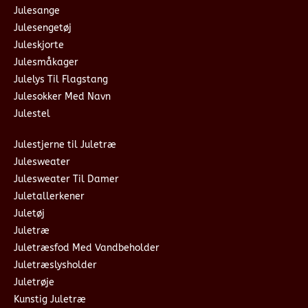
Julesange
Julesengetøj
Juleskjorte
Julesmåkager
Julelys Til Flagstang
Julesokker Med Navn
Julestel
Julestjerne til Juletræ
Julesweater
Julesweater Til Damer
Juletallerkener
Juletøj
Juletræ
Juletræsfod Med Vandbeholder
Juletræslysholder
Juletrøje
Kunstig Juletræ