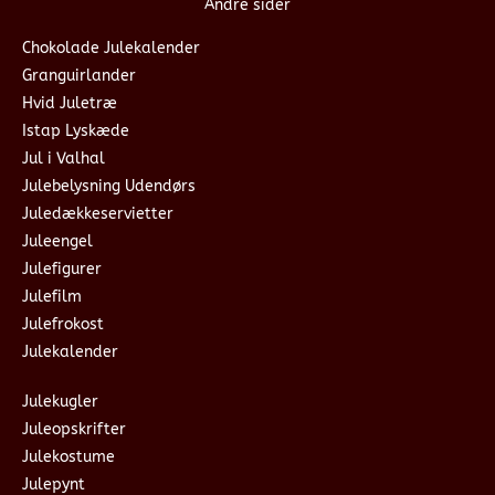
Andre sider
Chokolade Julekalender
Granguirlander
Hvid Juletræ
Istap Lyskæde
Jul i Valhal
Julebelysning Udendørs
Juledækkeservietter
Juleengel
Julefigurer
Julefilm
Julefrokost
Julekalender
Julekugler
Juleopskrifter
Julekostume
Julepynt