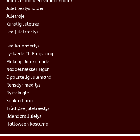
Juletræsfod Med Vandbeholder
Juletræslysholder
Juletrøje
Kunstig Juletræ
Led juletræslys
Led Kalenderlys
Lyskæde Til Flagstang
Makeup Julekalender
Nøddeknækker Figur
Oppustelig Julemand
Rensdyr med lys
Rystekugle
Sankta Lucia
Trådløse juletræslys
Udendørs Julelys
Halloween Kostume