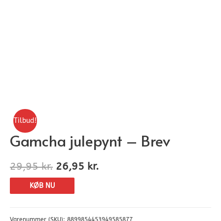
Tilbud!
Gamcha julepynt – Brev
29,95
kr.
26,95
kr.
KØB NU
Varenummer (SKU):
8899854453949585877