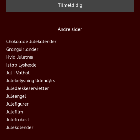
Andre sider
Chokolade Julekalender
Granguirlander
Hvid Juletræ
Istap Lyskæde
Jul i Valhal
Julebelysning Udendørs
Juledækkeservietter
Juleengel
Julefigurer
Julefilm
Julefrokost
Julekalender