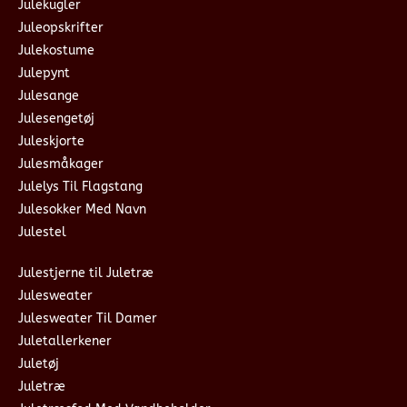
Julekugler
Juleopskrifter
Julekostume
Julepynt
Julesange
Julesengetøj
Juleskjorte
Julesmåkager
Julelys Til Flagstang
Julesokker Med Navn
Julestel
Julestjerne til Juletræ
Julesweater
Julesweater Til Damer
Juletallerkener
Juletøj
Juletræ