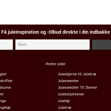
Få juleinspiration og -tilbud direkte i din indbakke
Andre sider
gler
Julestjerne til Juletræ
skrifter
Julesweater
ostume
Julesweater Til Damer
nt
Juletallerkener
ange
Juletøj
ngetøj
Juletræ