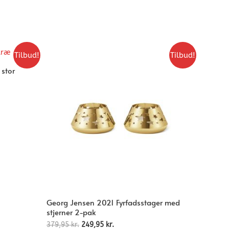
Tilbud!
Tilbud!
 stor
Georg Jensen 2021 Fyrfadsstager med
stjerner 2-pak
379,95
kr.
249,95
kr.