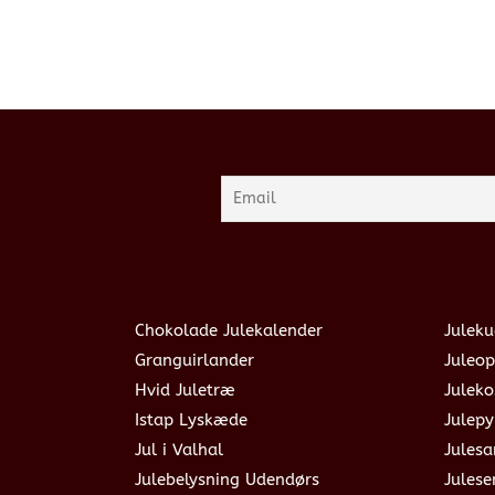
Chokolade Julekalender
Juleku
Granguirlander
Juleop
Hvid Juletræ
Julek
Istap Lyskæde
Julepy
Jul i Valhal
Jules
Julebelysning Udendørs
Julese