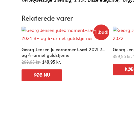
Kertelysestage Snefnug, 2 stk. Disse elegante, forgy
Relaterede varer
Tilbud!
Georg Jensen juleornament-sæt 2021 3-
Georg Jen
og 4-armet guldstjerner
399,95
kr.
299,95
kr.
149,95
kr.
KØB
KØB NU