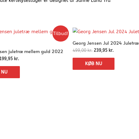
ldte kertelysestager er designet af Sanne Lund Tra
Tilbud!
Georg Jensen Jul 2024 Juletræ
sen juletræ mellem guld 2022
499,00
kr.
239,95
kr.
199,95
kr.
KØB NU
 NU