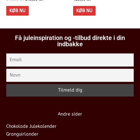
KØB NU
KØB NU
Få juleinspiration og -tilbud direkte i din
indbakke
Andre sider
Chokolade Julekalender
Granguirlander