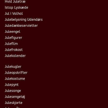
Hvid Juletræ
Istap Lyskæde
Jul i Valhal
Julebelysning Udendørs
Juledækkeservietter
Juleengel
Julefigurer
Julefilm
Julefrokost
Julekalender
Julekugler
Juleopskrifter
Julekostume
Julepynt
Julesange
Julesengetøj
Juleskjorte