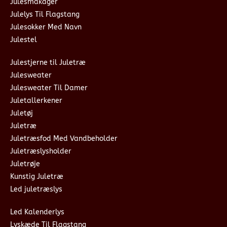
Julesmåkager
Julelys Til Flagstang
Julesokker Med Navn
Julestel
Julestjerne til Juletræ
Julesweater
Julesweater Til Damer
Juletallerkener
Juletøj
Juletræ
Juletræsfod Med Vandbeholder
Juletræslysholder
Juletrøje
Kunstig Juletræ
Led juletræslys
Led Kalenderlys
Lyskæde Til Flagstang