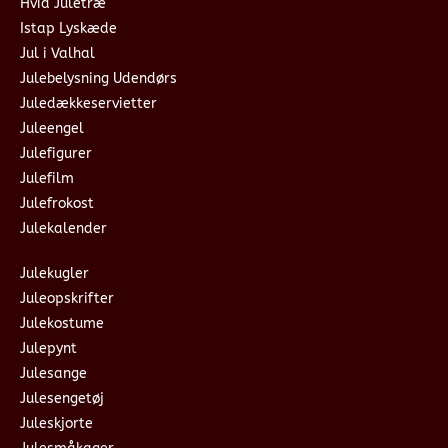
Hvid Juletræ
Istap Lyskæde
Jul i Valhal
Julebelysning Udendørs
Juledækkeservietter
Juleengel
Julefigurer
Julefilm
Julefrokost
Julekalender
Julekugler
Juleopskrifter
Julekostume
Julepynt
Julesange
Julesengetøj
Juleskjorte