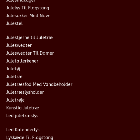
Julesmåkager
Julelys Til Flagstang
Julesokker Med Navn
Julestel
Julestjerne til Juletræ
Julesweater
Julesweater Til Damer
Juletallerkener
Juletøj
Juletræ
Juletræsfod Med Vandbeholder
Juletræslysholder
Juletrøje
Kunstig Juletræ
Led juletræslys
Led Kalenderlys
Lyskæde Til Flagstang