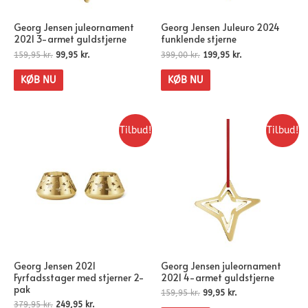
Georg Jensen juleornament
Georg Jensen Juleuro 2024
2021 3-armet guldstjerne
funklende stjerne
159,95
kr.
99,95
kr.
399,00
kr.
199,95
kr.
KØB NU
KØB NU
Tilbud!
Tilbud!
Georg Jensen 2021
Georg Jensen juleornament
Fyrfadsstager med stjerner 2-
2021 4-armet guldstjerne
pak
159,95
kr.
99,95
kr.
379,95
kr.
249,95
kr.