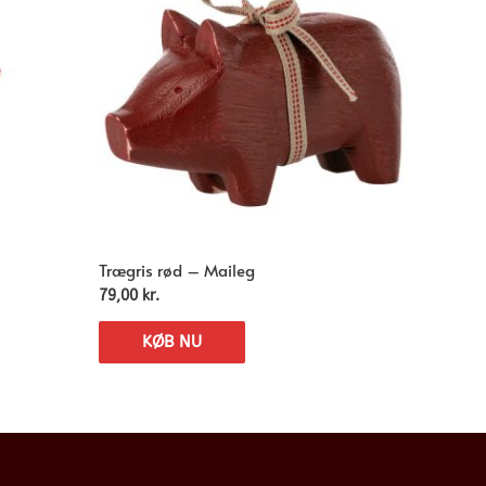
Trægris rød – Maileg
79,00
kr.
KØB NU