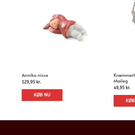
Annika nisse
Kræmmerhus
Maileg
129,95
kr.
49,95
kr.
KØB NU
KØB