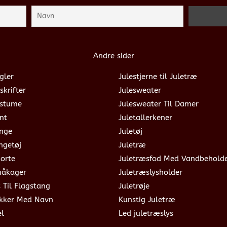
Andre sider
gler
Julestjerne til Juletræ
skrifter
Julesweater
ostume
Julesweater Til Damer
nt
Juletallerkener
ange
Juletøj
ngetøj
Juletræ
jorte
Juletræsfod Med Vandbehold
måkager
Juletræslysholder
s Til Flagstang
Juletrøje
okker Med Navn
Kunstig Juletræ
el
Led juletræslys