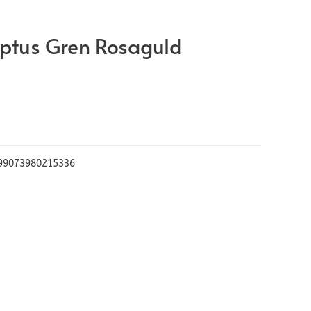
lyptus Gren Rosaguld
99073980215336