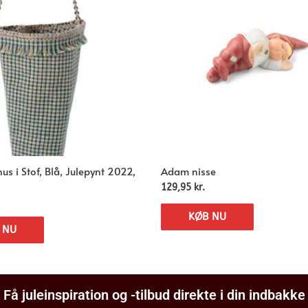
 i Stof, Blå, Julepynt 2022,
Adam nisse
129,95
kr.
KØB NU
 NU
Få juleinspiration og -tilbud direkte i din indbakke