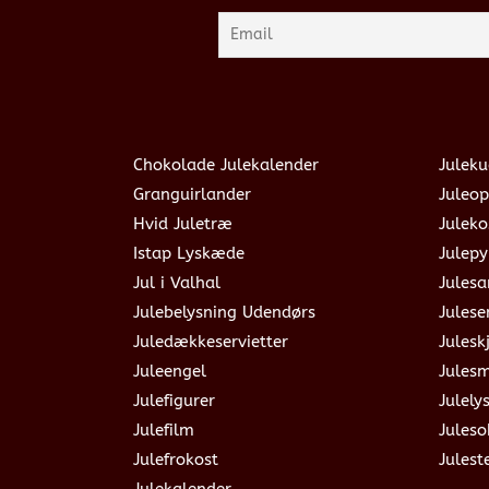
Chokolade Julekalender
Juleku
Granguirlander
Juleop
Hvid Juletræ
Julek
Istap Lyskæde
Julepy
Jul i Valhal
Jules
Julebelysning Udendørs
Julese
Juledækkeservietter
Julesk
Juleengel
Jules
Julefigurer
Julely
Julefilm
Jules
Julefrokost
Julest