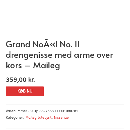
Grand NoÃ«l No. 11
drengenisse med arme over
kors – Maileg
359,00
kr.
KØB NU
Varenummer (SKU):
8627568009901080781
Kategorier:
Maileg Julepynt
,
Nissehue