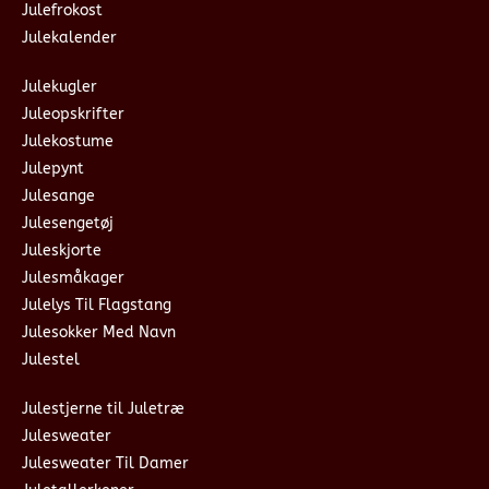
Julefrokost
Julekalender
Julekugler
Juleopskrifter
Julekostume
Julepynt
Julesange
Julesengetøj
Juleskjorte
Julesmåkager
Julelys Til Flagstang
Julesokker Med Navn
Julestel
Julestjerne til Juletræ
Julesweater
Julesweater Til Damer