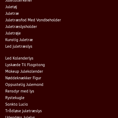
Juletallerkener
Juletøj
Juletræ
Juletræsfod Med Vandbeholder
Juletræslysholder
Juletrøje
Kunstig Juletræ
Led juletræslys
Led Kalenderlys
Lyskæde Til Flagstang
Makeup Julekalender
Nøddeknækker Figur
Oppustelig Julemand
Rensdyr med lys
Rystekugle
Sankta Lucia
Trådløse juletræslys
Udendørs Julelys