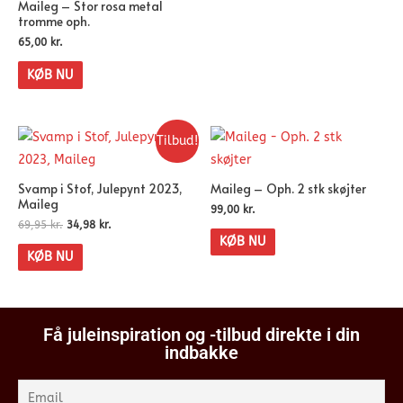
Maileg – Stor rosa metal
tromme oph.
65,00
kr.
KØB NU
Tilbud!
Svamp i Stof, Julepynt 2023,
Maileg – Oph. 2 stk skøjter
Maileg
99,00
kr.
69,95
kr.
34,98
kr.
KØB NU
KØB NU
Få juleinspiration og -tilbud direkte i din
indbakke