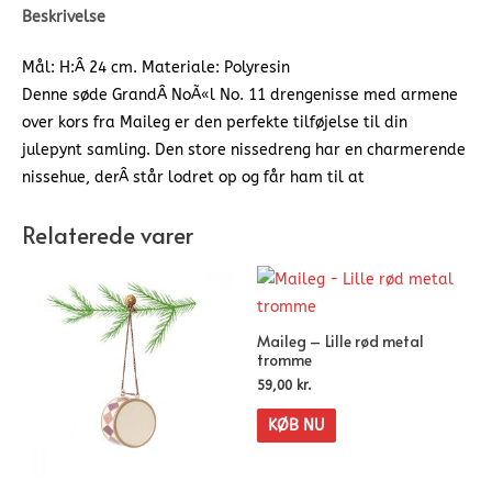
Beskrivelse
Mål: H:Â 24 cm. Materiale: Polyresin
Denne søde GrandÂ NoÃ«l No. 11 drengenisse med armene
over kors fra Maileg er den perfekte tilføjelse til din
julepynt samling. Den store nissedreng har en charmerende
nissehue, derÂ står lodret op og får ham til at
Relaterede varer
Maileg – Lille rød metal
tromme
59,00
kr.
KØB NU