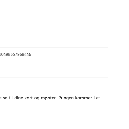
e
10498657968446
else til dine kort og mønter. Pungen kommer i et