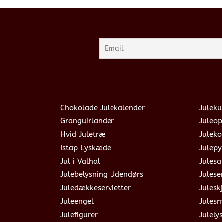
Chokolade Julekalender
Juleku
Granguirlander
Juleop
Hvid Juletræ
Julek
Istap Lyskæde
Julepy
Jul i Valhal
Jules
Julebelysning Udendørs
Julese
Juledækkeservietter
Julesk
Juleengel
Jules
Julefigurer
Julely