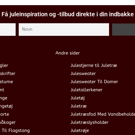
Få juleinspiration og -tilbud direkte i din indbakke
Andre sider
gler
Julestjerne til Juletræ
skrifter
Julesweater
ostume
Julesweater Til Damer
nt
Juletallerkener
ange
Juletøj
ngetøj
Juletræ
jorte
Juletræsfod Med Vandbehold
måkager
Juletræslysholder
s Til Flagstang
Juletrøje