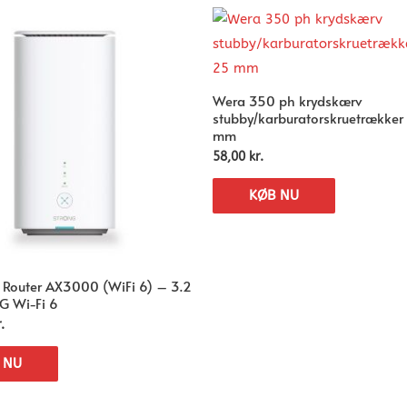
Wera 350 ph krydskærv
stubby/karburatorskruetrækker 
mm
58,00
kr.
KØB NU
 Router AX3000 (WiFi 6) – 3.2
5G Wi-Fi 6
.
 NU