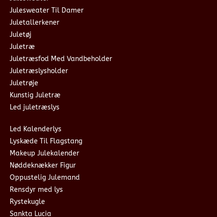
Julesweater Til Damer
Juletallerkener
Juletøj
Juletræ
Juletræsfod Med Vandbeholder
Juletræslysholder
Juletrøje
Kunstig Juletræ
Led juletræslys
Led Kalenderlys
Lyskæde Til Flagstang
Makeup Julekalender
Nøddeknækker Figur
Oppustelig Julemand
Rensdyr med lys
Rystekugle
Sankta Lucia