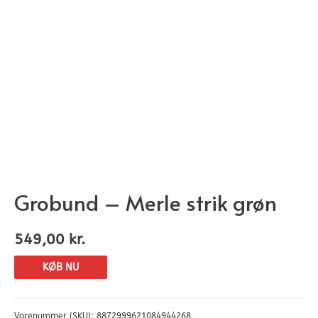
Grobund – Merle strik grøn
549,00
kr.
KØB NU
Varenummer (SKU):
8872999621084944268