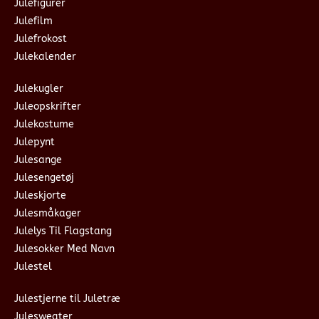
Julefigurer
Julefilm
Julefrokost
Julekalender
Julekugler
Juleopskrifter
Julekostume
Julepynt
Julesange
Julesengetøj
Juleskjorte
Julesmåkager
Julelys Til Flagstang
Julesokker Med Navn
Julestel
Julestjerne til Juletræ
Julesweater