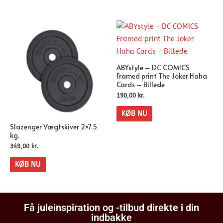
ABYstyle – DC COMICS
Framed print The Joker Haha
Cards – Billede
190,00
kr.
KØB NU
Slazenger Vægtskiver 2×7.5
kg.
349,00
kr.
KØB NU
Få juleinspiration og -tilbud direkte i din
indbakke