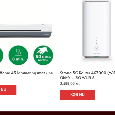
M Home A3 lamineringsmaskine
Strong 5G Router AX3000 (WiF
Gbit/s – 5G Wi-Fi 6
2.499,00
kr.
 NU
KØB NU