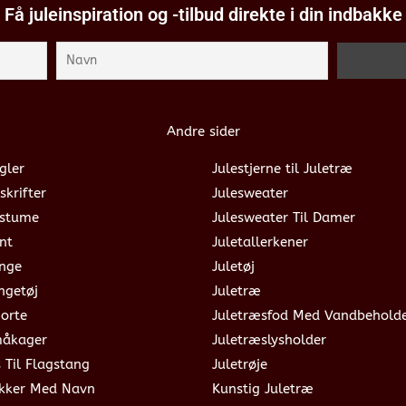
Få juleinspiration og -tilbud direkte i din indbakke
Andre sider
gler
Julestjerne til Juletræ
skrifter
Julesweater
ostume
Julesweater Til Damer
nt
Juletallerkener
ange
Juletøj
ngetøj
Juletræ
jorte
Juletræsfod Med Vandbehold
måkager
Juletræslysholder
s Til Flagstang
Juletrøje
okker Med Navn
Kunstig Juletræ