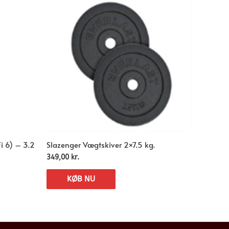
i 6) – 3.2
Slazenger Vægtskiver 2×7.5 kg.
349,00
kr.
KØB NU