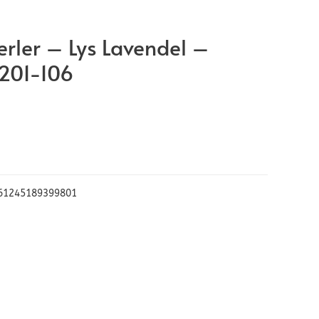
rler – Lys Lavendel –
 201-106
61245189399801