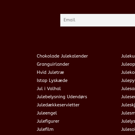
Chokolade Julekalender
Juleku
Granguirlander
Juleop
Hvid Juletræ
Julek
Istap Lyskæde
Julepy
Jul i Valhal
Jules
Julebelysning Udendørs
Julese
Juledækkeservietter
Julesk
Juleengel
Jules
Julefigurer
Julely
Julefilm
Jules