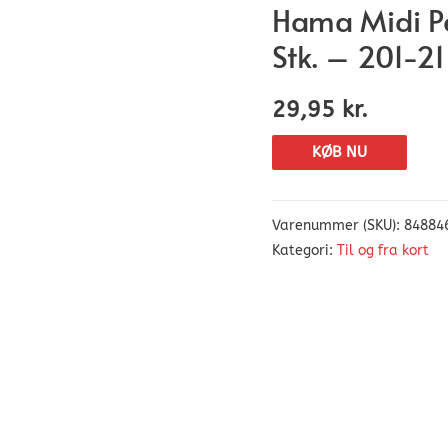
Hama Midi Pe
Stk. – 201-21
29,95
kr.
KØB NU
Varenummer (SKU):
84884
Kategori:
Til og fra kort