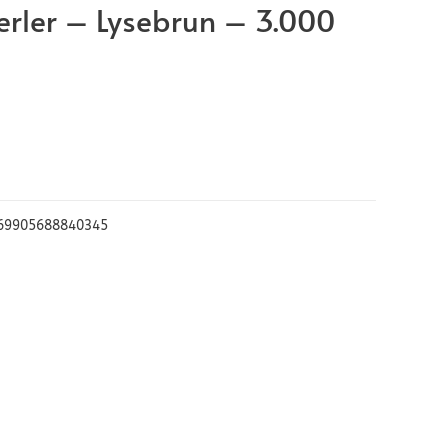
rler – Lysebrun – 3.000
69905688840345