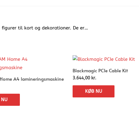
g figurer til kort og dekorationer. De er…
Blackmagic PCIe Cable Kit
M Home A4 lamineringsmaskine
3.644,00
kr.
KØB NU
 NU