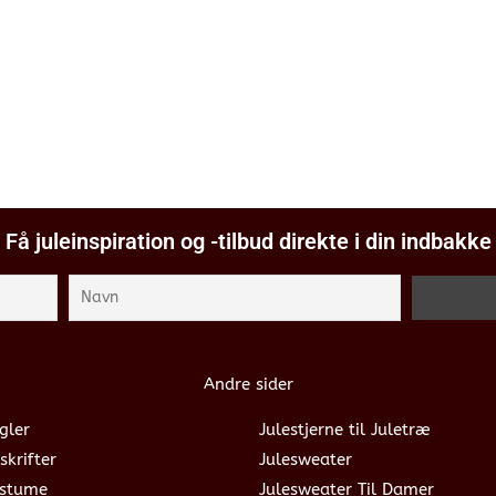
Få juleinspiration og -tilbud direkte i din indbakke
Andre sider
gler
Julestjerne til Juletræ
skrifter
Julesweater
ostume
Julesweater Til Damer