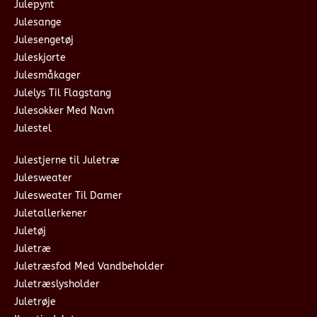
Julepynt
Julesange
Julesengetøj
Juleskjorte
Julesmåkager
Julelys Til Flagstang
Julesokker Med Navn
Julestel
Julestjerne til Juletræ
Julesweater
Julesweater Til Damer
Juletallerkener
Juletøj
Juletræ
Juletræsfod Med Vandbeholder
Juletræslysholder
Juletrøje