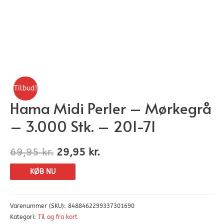
Tilbud!
Hama Midi Perler – Mørkegrå
– 3.000 Stk. – 201-71
69,95
kr.
29,95
kr.
KØB NU
Varenummer (SKU):
8488462299337301690
Kategori:
Til og fra kort