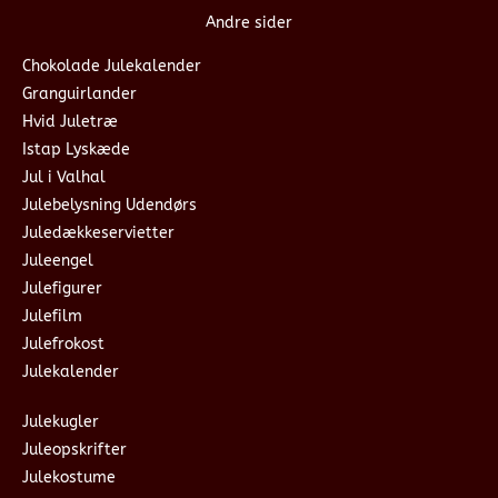
Andre sider
Chokolade Julekalender
Granguirlander
Hvid Juletræ
Istap Lyskæde
Jul i Valhal
Julebelysning Udendørs
Juledækkeservietter
Juleengel
Julefigurer
Julefilm
Julefrokost
Julekalender
Julekugler
Juleopskrifter
Julekostume