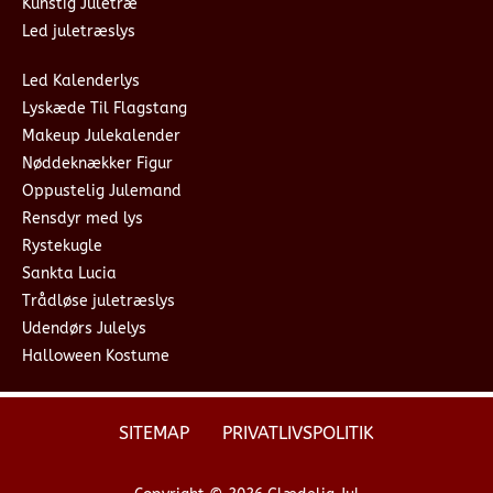
Kunstig Juletræ
Led juletræslys
Led Kalenderlys
Lyskæde Til Flagstang
Makeup Julekalender
Nøddeknækker Figur
Oppustelig Julemand
Rensdyr med lys
Rystekugle
Sankta Lucia
Trådløse juletræslys
Udendørs Julelys
Halloween Kostume
SITEMAP
PRIVATLIVSPOLITIK