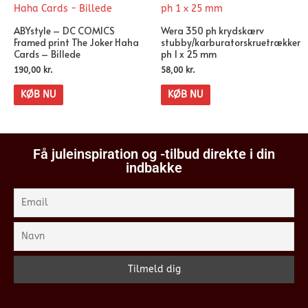
ABYstyle – DC COMICS
Wera 350 ph krydskærv
Framed print The Joker Haha
stubby/karburatorskruetrækker
Cards – Billede
ph 1 x 25 mm
190,00
kr.
58,00
kr.
KØB NU
KØB NU
Få juleinspiration og -tilbud direkte i din
indbakke