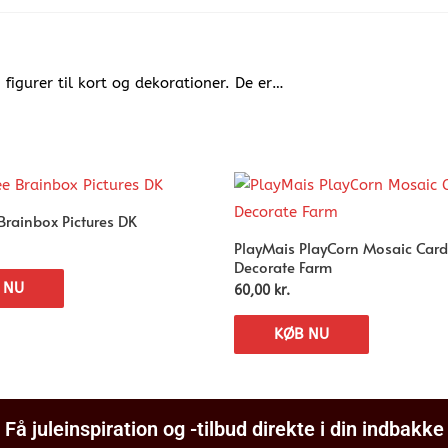
g figurer til kort og dekorationer. De er…
rainbox Pictures DK
PlayMais PlayCorn Mosaic Card
Decorate Farm
 NU
60,00
kr.
KØB NU
Få juleinspiration og -tilbud direkte i din indbakke