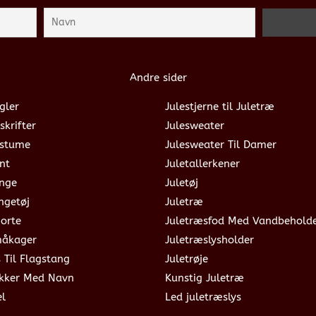
Andre sider
gler
Julestjerne til Juletræ
skrifter
Julesweater
ostume
Julesweater Til Damer
nt
Juletallerkener
ange
Juletøj
ngetøj
Juletræ
jorte
Juletræsfod Med Vandbehold
måkager
Juletræslysholder
s Til Flagstang
Juletrøje
okker Med Navn
Kunstig Juletræ
el
Led juletræslys