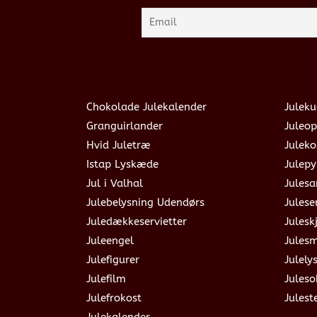
Chokolade Julekalender
Juleku
Granguirlander
Juleop
Hvid Juletræ
Julek
Istap Lyskæde
Julepy
Jul i Valhal
Jules
Julebelysning Udendørs
Julese
Juledækkeservietter
Julesk
Juleengel
Jules
Julefigurer
Julely
Julefilm
Jules
Julefrokost
Julest
Julekalender