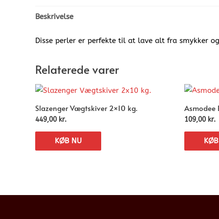
Beskrivelse
Disse perler er perfekte til at lave alt fra smykker o
Relaterede varer
Slazenger Vægtskiver 2×10 kg.
Asmodee B
449,00
kr.
109,00
kr.
KØB NU
KØB