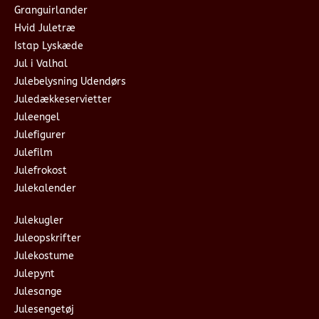
Granguirlander
Hvid Juletræ
Istap Lyskæde
Jul i Valhal
Julebelysning Udendørs
Juledækkeservietter
Juleengel
Julefigurer
Julefilm
Julefrokost
Julekalender
Julekugler
Juleopskrifter
Julekostume
Julepynt
Julesange
Julesengetøj