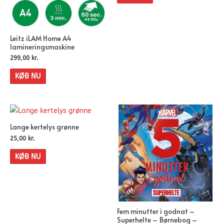
Leitz iLAM Home A4
lamineringsmaskine
299,00
kr.
KØB NU
Lange kertelys grønne
25,00
kr.
KØB NU
Fem minutter i godnat –
Superhelte – Børnebog –