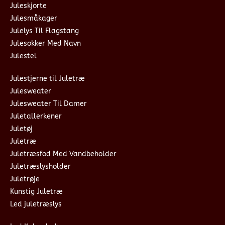
Juleskjorte
Julesmåkager
Julelys Til Flagstang
Julesokker Med Navn
Julestel
Julestjerne til Juletræ
Julesweater
Julesweater Til Damer
Juletallerkener
Juletøj
Juletræ
Juletræsfod Med Vandbeholder
Juletræslysholder
Juletrøje
Kunstig Juletræ
Led juletræslys