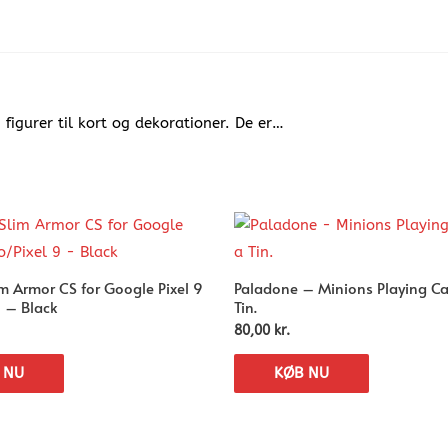
g figurer til kort og dekorationer. De er…
m Armor CS for Google Pixel 9
Paladone – Minions Playing Ca
9 – Black
Tin.
80,00
kr.
 NU
KØB NU