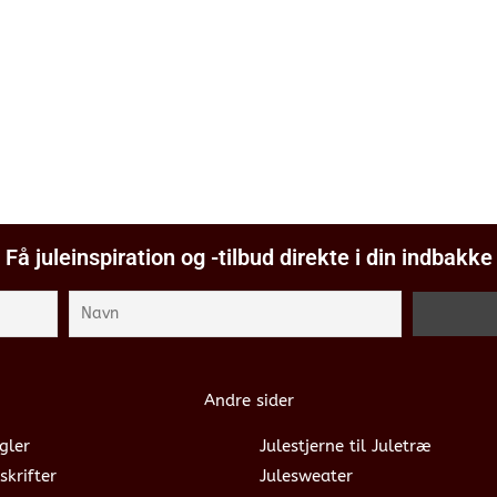
Få juleinspiration og -tilbud direkte i din indbakke
Andre sider
gler
Julestjerne til Juletræ
skrifter
Julesweater