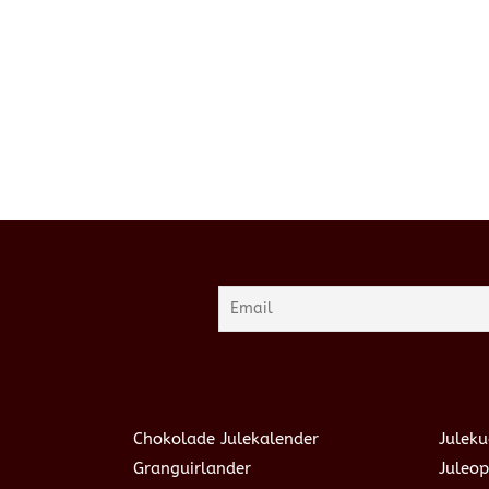
Chokolade Julekalender
Juleku
Granguirlander
Juleop