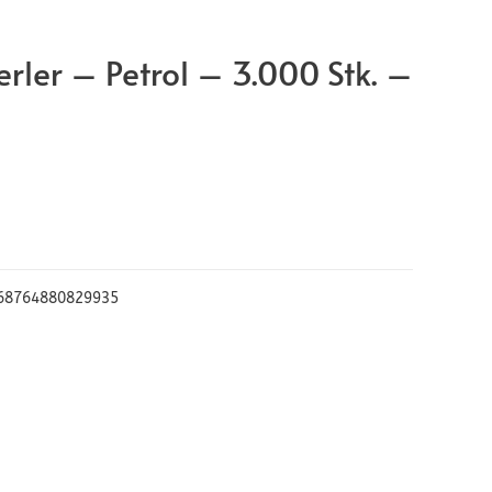
rler – Petrol – 3.000 Stk. –
68764880829935