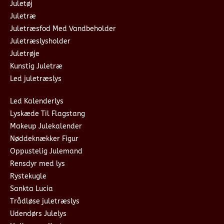
Juletøj
Juletræ
Juletræsfod Med Vandbeholder
Juletræslysholder
Juletrøje
Kunstig Juletræ
Led juletræslys
Led Kalenderlys
Lyskæde Til Flagstang
Makeup Julekalender
Nøddeknækker Figur
Oppustelig Julemand
Rensdyr med lys
Rystekugle
Sankta Lucia
Trådløse juletræslys
Udendørs Julelys