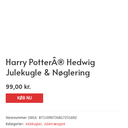
Harry PotterÂ® Hedwig
Julekugle & Nøglering
99,00
kr.
KØB NU
Varenummer (SKU):
8711090734817251692
Kategorier:
Julekugler
,
Juletræspynt