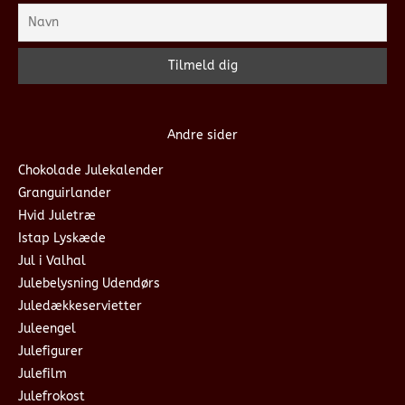
Andre sider
Chokolade Julekalender
Granguirlander
Hvid Juletræ
Istap Lyskæde
Jul i Valhal
Julebelysning Udendørs
Juledækkeservietter
Juleengel
Julefigurer
Julefilm
Julefrokost