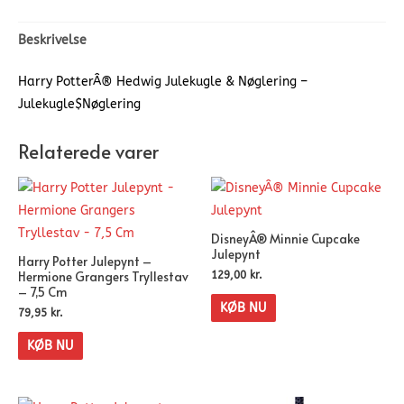
Beskrivelse
Harry PotterÂ® Hedwig Julekugle & Nøglering –
Julekugle$Nøglering
Relaterede varer
DisneyÂ® Minnie Cupcake
Julepynt
Harry Potter Julepynt –
Hermione Grangers Tryllestav
129,00
kr.
– 7,5 Cm
KØB NU
79,95
kr.
KØB NU