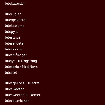
Julekalender
Julekugler
Juleopskrifter
Julekostume
Julepynt
Julesange
Julesengetøj
Juleskjorte
Julesmåkager
Julelys Til Flagstang
Julesokker Med Navn
Julestel
Julestjerne til Juletræ
Julesweater
Julesweater Til Damer
Juletallerkener