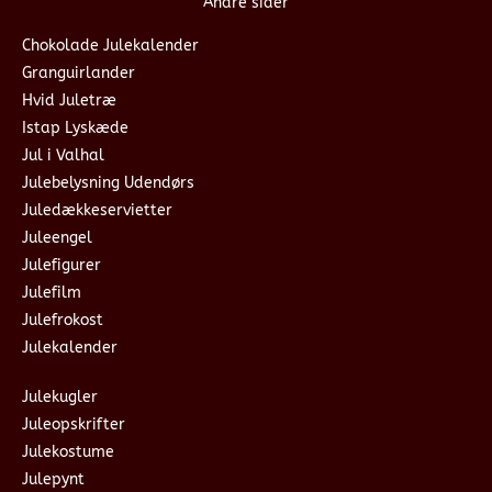
Andre sider
Chokolade Julekalender
Granguirlander
Hvid Juletræ
Istap Lyskæde
Jul i Valhal
Julebelysning Udendørs
Juledækkeservietter
Juleengel
Julefigurer
Julefilm
Julefrokost
Julekalender
Julekugler
Juleopskrifter
Julekostume
Julepynt