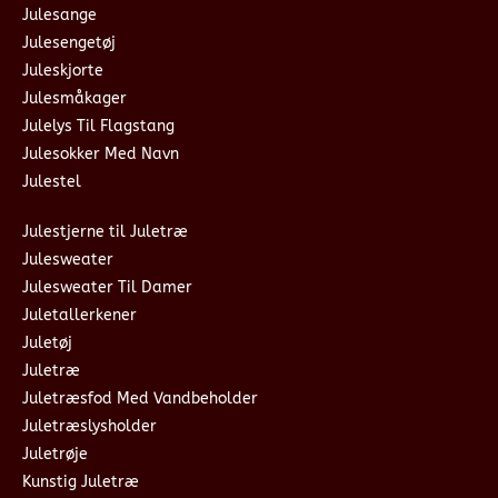
Julesange
Julesengetøj
Juleskjorte
Julesmåkager
Julelys Til Flagstang
Julesokker Med Navn
Julestel
Julestjerne til Juletræ
Julesweater
Julesweater Til Damer
Juletallerkener
Juletøj
Juletræ
Juletræsfod Med Vandbeholder
Juletræslysholder
Juletrøje
Kunstig Juletræ