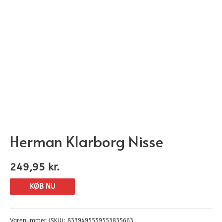
Herman Klarborg Nisse
249,95
kr.
KØB NU
Varenummer (SKU):
8339495559553835663