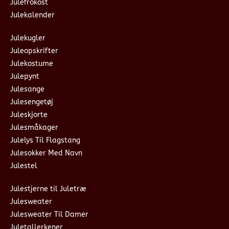
Julefrokost
Julekalender
Julekugler
Juleopskrifter
Julekostume
Julepynt
Julesange
Julesengetøj
Juleskjorte
Julesmåkager
Julelys Til Flagstang
Julesokker Med Navn
Julestel
Julestjerne til Juletræ
Julesweater
Julesweater Til Damer
Juletallerkener