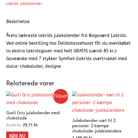
Lakrids Julekalender
Beskrivelse
Årets lækreste lakrids julekalender fra Bagsværd Lakrids.
Ved online bestilling hos Delikatessehuset får du ovenikøbet
to ekstra lakridsgaver med helt GRATIS (værdi 85 kr.):
Gaveæske med 7 stykker Symfoni (lakrids overtrukket med
dulce-chokolade), designe
Relaterede varer
Tilbud!
Gurli Gris julekalender med
chokolade
Julekalender-sæt til 2
personer: 2 kæmpe
34,95
kr.
29,71
kr.
chokolade-julekalendere
KØB NU
1.189,00
kr.