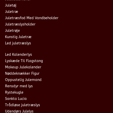
Juletøj
Juletræ
Juletræsfod Med Vandbeholder
Juletræslysholder
Juletrøje
Kunstig Juletræ
Led juletræslys
Led Kalenderlys
Lyskæde Til Flagstang
Makeup Julekalender
Nøddeknækker Figur
Oppustelig Julemand
Rensdyr med lys
Rystekugle
Sankta Lucia
Trådløse juletræslys
Udendørs Julelys