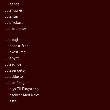
Juleengel
Julefigurer
Julefilm
Julefrokost
Julekalender
Julekugler
Juleopskrifter
Julekostume
Julepynt
Julesange
Julesengetøj
Juleskjorte
Julesmåkager
Julelys Til Flagstang
Julesokker Med Navn
Julestel