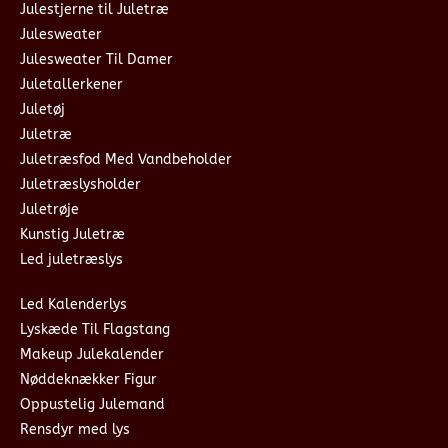
Julestjerne til Juletræ
Julesweater
Julesweater Til Damer
Juletallerkener
Juletøj
Juletræ
Juletræsfod Med Vandbeholder
Juletræslysholder
Juletrøje
Kunstig Juletræ
Led juletræslys
Led Kalenderlys
Lyskæde Til Flagstang
Makeup Julekalender
Nøddeknækker Figur
Oppustelig Julemand
Rensdyr med lys