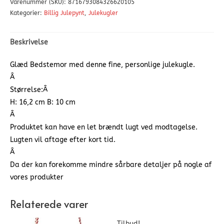
Varenummer (SKU):
8716793084326620105
Kategorier:
Billig Julepynt
,
Julekugler
Beskrivelse
Glæd Bedstemor med denne fine, personlige julekugle.
Â
Størrelse:Â
H: 16,2 cm B: 10 cm
Â
Produktet kan have en let brændt lugt ved modtagelse.
Lugten vil aftage efter kort tid.
Â
Da der kan forekomme mindre sårbare detaljer på nogle af
vores produkter
Relaterede varer
Tilbud!