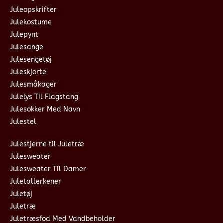
Juleopskrifter
Julekostume
Julepynt
Julesange
Julesengetøj
Juleskjorte
Julesmåkager
Julelys Til Flagstang
Julesokker Med Navn
Julestel
Julestjerne til Juletræ
Julesweater
Julesweater Til Damer
Juletallerkener
Juletøj
Juletræ
Juletræsfod Med Vandbeholder