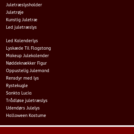
Juletræslysholder
Juletrøje
Kunstig Juletræ
Led juletræslys
Led Kalenderlys
Lyskæde Til Flagstang
Makeup Julekalender
Nøddeknækker Figur
Oppustelig Julemand
Rensdyr med lys
Rystekugle
Sankta Lucia
Trådløse juletræslys
Udendørs Julelys
Halloween Kostume