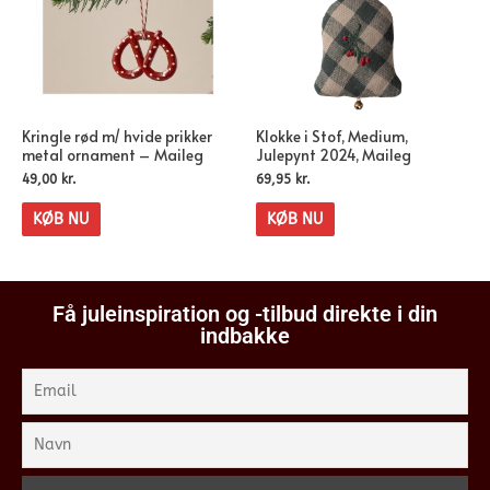
Kringle rød m/ hvide prikker
Klokke i Stof, Medium,
metal ornament – Maileg
Julepynt 2024, Maileg
49,00
kr.
69,95
kr.
KØB NU
KØB NU
Få juleinspiration og -tilbud direkte i din
indbakke