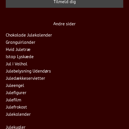
Andre sider
Chokolade Julekalender
Granguirlander
Hvid Juletræ
Istap Lyskæde
Jul i Valhal
Julebelysning Udendørs
Juledækkeservietter
Juleengel
Julefigurer
Julefilm
Julefrokost
Julekalender
Julekugler