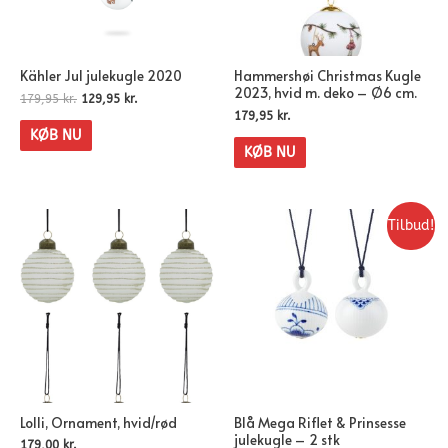
Kähler Jul julekugle 2020
Hammershøi Christmas Kugle
2023, hvid m. deko – Ø6 cm.
179,95
kr.
129,95
kr.
179,95
kr.
KØB NU
KØB NU
Tilbud!
Lolli, Ornament, hvid/rød
Blå Mega Riflet & Prinsesse
julekugle – 2 stk
179,00
kr.