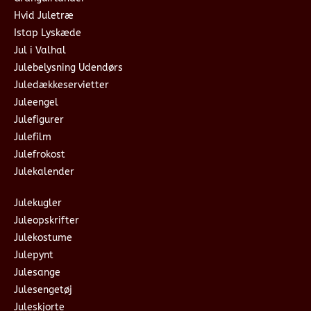
Hvid Juletræ
Istap Lyskæde
Jul i Valhal
Julebelysning Udendørs
Juledækkeservietter
Juleengel
Julefigurer
Julefilm
Julefrokost
Julekalender
Julekugler
Juleopskrifter
Julekostume
Julepynt
Julesange
Julesengetøj
Juleskjorte