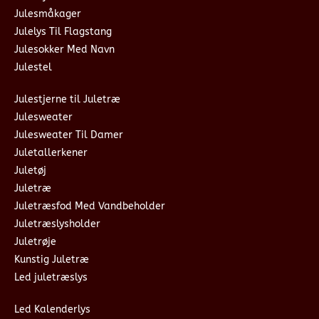
Julesmåkager
Julelys Til Flagstang
Julesokker Med Navn
Julestel
Julestjerne til Juletræ
Julesweater
Julesweater Til Damer
Juletallerkener
Juletøj
Juletræ
Juletræsfod Med Vandbeholder
Juletræslysholder
Juletrøje
Kunstig Juletræ
Led juletræslys
Led Kalenderlys