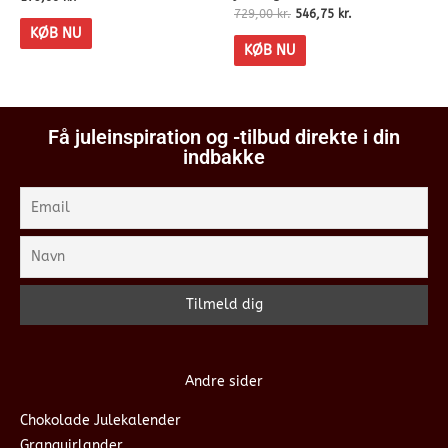
729,00
kr.
546,75
kr.
KØB NU
KØB NU
Få juleinspiration og -tilbud direkte i din
indbakke
Andre sider
Chokolade Julekalender
Granguirlander