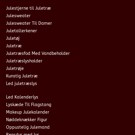
Julestjerne til Juletræ
Julesweater
Julesweater Til Damer
Juletallerkener
Juletøj
Juletræ
Juletræsfod Med Vandbeholder
Juletræslysholder
Juletrøje
Kunstig Juletræ
Led juletræslys
Led Kalenderlys
Lyskæde Til Flagstang
Makeup Julekalender
Nøddeknækker Figur
Oppustelig Julemand
Rensdyr med lys