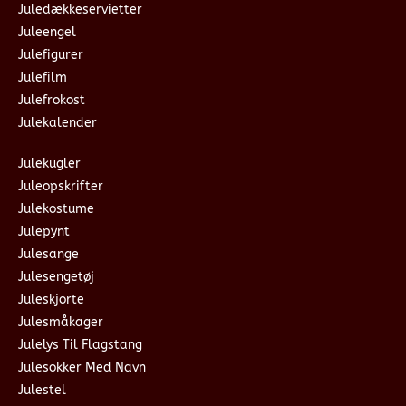
Juledækkeservietter
Juleengel
Julefigurer
Julefilm
Julefrokost
Julekalender
Julekugler
Juleopskrifter
Julekostume
Julepynt
Julesange
Julesengetøj
Juleskjorte
Julesmåkager
Julelys Til Flagstang
Julesokker Med Navn
Julestel