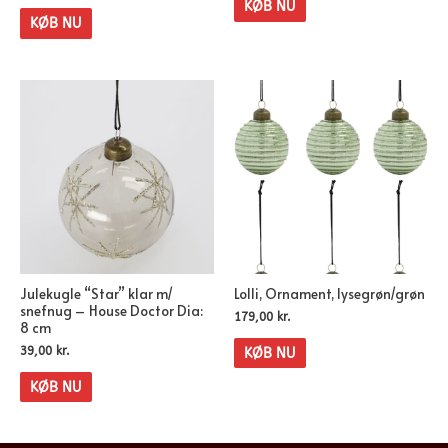
KØB NU
KØB NU
Julekugle “Star” klar m/
Lolli, Ornament, lysegrøn/grøn
snefnug – House Doctor Dia:
179,00
kr.
8 cm
39,00
kr.
KØB NU
KØB NU