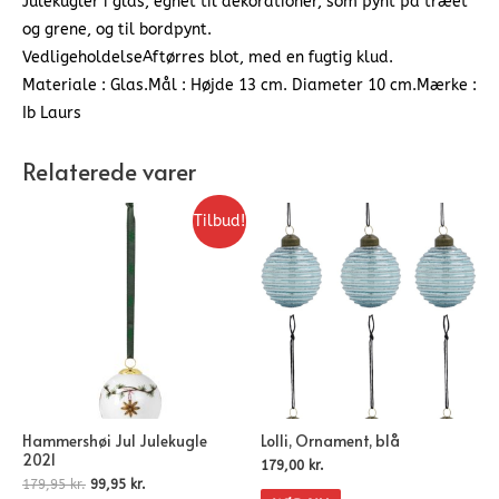
Julekugler i glas, egnet til dekorationer, som pynt på træet
og grene, og til bordpynt.
VedligeholdelseAftørres blot, med en fugtig klud.
Materiale : Glas.Mål : Højde 13 cm. Diameter 10 cm.Mærke :
Ib Laurs
Relaterede varer
Tilbud!
Hammershøi Jul Julekugle
Lolli, Ornament, blå
2021
179,00
kr.
179,95
kr.
99,95
kr.