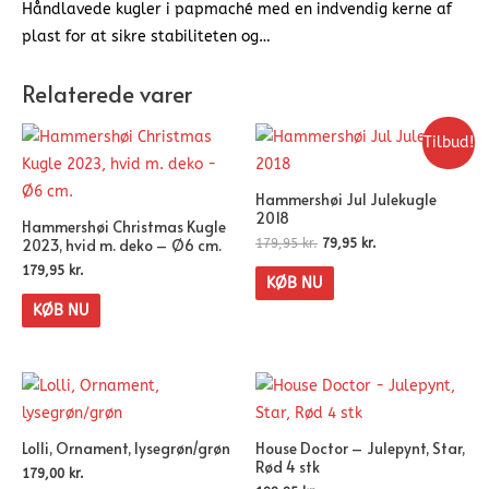
Håndlavede kugler i papmaché med en indvendig kerne af
plast for at sikre stabiliteten og…
Relaterede varer
Tilbud!
Hammershøi Jul Julekugle
2018
Hammershøi Christmas Kugle
2023, hvid m. deko – Ø6 cm.
179,95
kr.
79,95
kr.
179,95
kr.
KØB NU
KØB NU
Lolli, Ornament, lysegrøn/grøn
House Doctor – Julepynt, Star,
Rød 4 stk
179,00
kr.