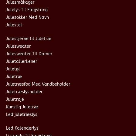
Julesmåkager
Julelys Til Flagstang
Julesokker Med Navn
Julestel
Julestjerne til Juletræ
Julesweater
Julesweater Til Damer
Juletallerkener
Juletøj
Juletræ
Juletræsfod Med Vandbeholder
Juletræslysholder
Juletrøje
Kunstig Juletræ
Led juletræslys
Led Kalenderlys
Lyskæde Til Flagstang