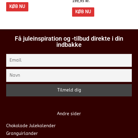
199,95
kr.
KØB NU
KØB NU
Få juleinspiration og -tilbud direkte i din
indbakke
Andre sider
Chokolade Julekalender
Granguirlander