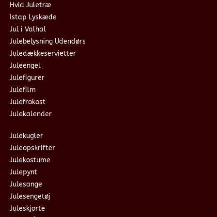
Hvid Juletræ
Istap Lyskæde
Jul i Valhal
Julebelysning Udendørs
Juledækkeservietter
Juleengel
Julefigurer
Julefilm
Julefrokost
Julekalender
Julekugler
Juleopskrifter
Julekostume
Julepynt
Julesange
Julesengetøj
Juleskjorte