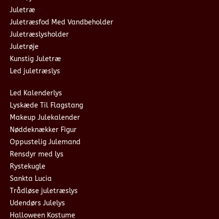
Juletræ
Juletræsfod Med Vandbeholder
Juletræslysholder
Juletrøje
Kunstig Juletræ
Led juletræslys
Led Kalenderlys
Lyskæde Til Flagstang
Makeup Julekalender
Nøddeknækker Figur
Oppustelig Julemand
Rensdyr med lys
Rystekugle
Sankta Lucia
Trådløse juletræslys
Udendørs Julelys
Halloween Kostume