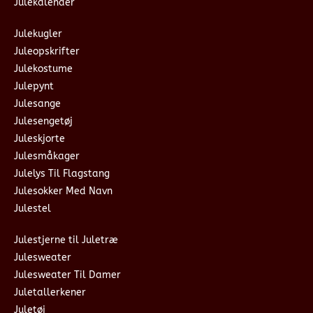
Julekalender
Julekugler
Juleopskrifter
Julekostume
Julepynt
Julesange
Julesengetøj
Juleskjorte
Julesmåkager
Julelys Til Flagstang
Julesokker Med Navn
Julestel
Julestjerne til Juletræ
Julesweater
Julesweater Til Damer
Juletallerkener
Juletøj