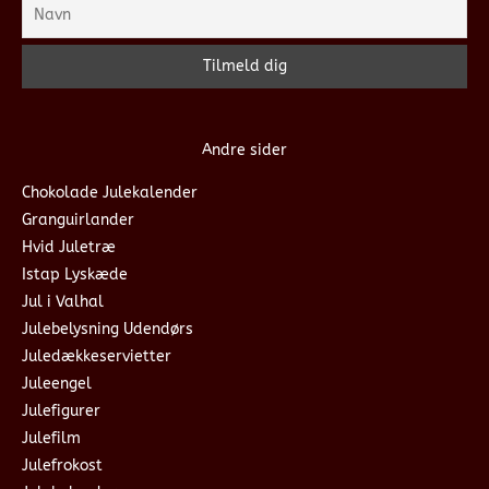
Andre sider
Chokolade Julekalender
Granguirlander
Hvid Juletræ
Istap Lyskæde
Jul i Valhal
Julebelysning Udendørs
Juledækkeservietter
Juleengel
Julefigurer
Julefilm
Julefrokost