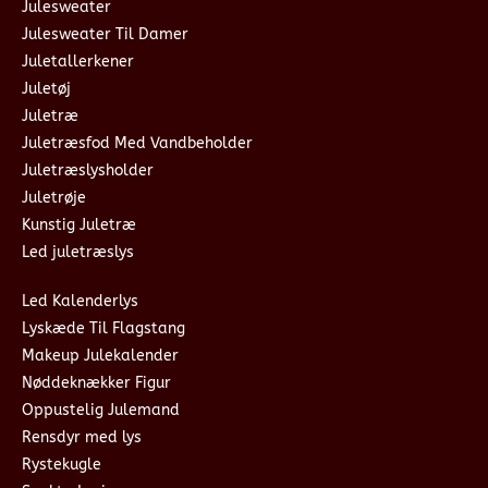
Julesweater
Julesweater Til Damer
Juletallerkener
Juletøj
Juletræ
Juletræsfod Med Vandbeholder
Juletræslysholder
Juletrøje
Kunstig Juletræ
Led juletræslys
Led Kalenderlys
Lyskæde Til Flagstang
Makeup Julekalender
Nøddeknækker Figur
Oppustelig Julemand
Rensdyr med lys
Rystekugle