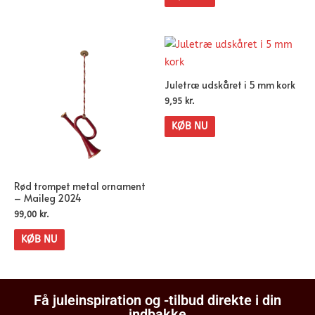
Juletræ udskåret i 5 mm kork
9,95
kr.
KØB NU
Rød trompet metal ornament
– Maileg 2024
99,00
kr.
KØB NU
Få juleinspiration og -tilbud direkte i din
indbakke