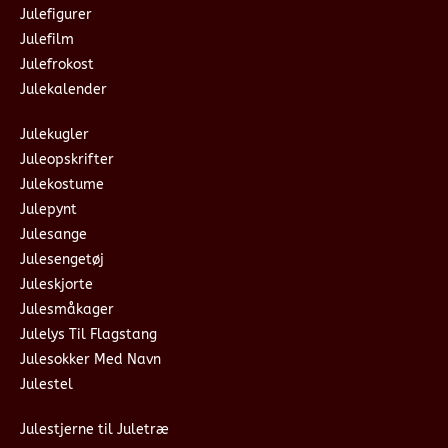
Julefigurer
Julefilm
Julefrokost
Julekalender
Julekugler
Juleopskrifter
Julekostume
Julepynt
Julesange
Julesengetøj
Juleskjorte
Julesmåkager
Julelys Til Flagstang
Julesokker Med Navn
Julestel
Julestjerne til Juletræ