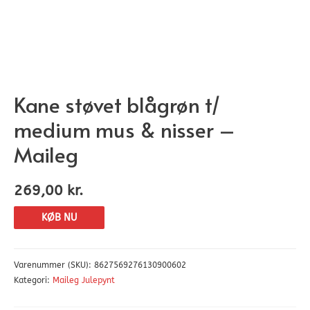
Kane støvet blågrøn t/
medium mus & nisser –
Maileg
269,00
kr.
KØB NU
Varenummer (SKU):
8627569276130900602
Kategori:
Maileg Julepynt