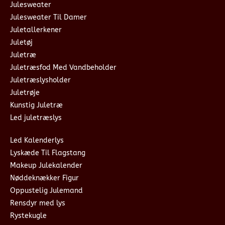
Julesweater
Julesweater Til Damer
Juletallerkener
Juletøj
Juletræ
Juletræsfod Med Vandbeholder
Juletræslysholder
Juletrøje
Kunstig Juletræ
Led juletræslys
Led Kalenderlys
Lyskæde Til Flagstang
Makeup Julekalender
Nøddeknækker Figur
Oppustelig Julemand
Rensdyr med lys
Rystekugle