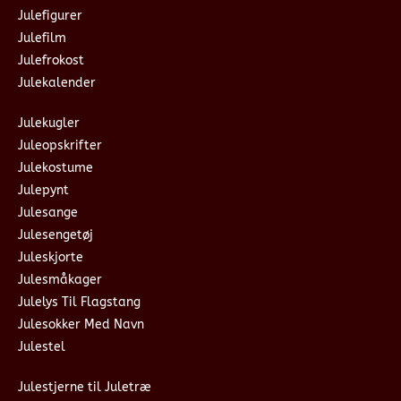
Julefigurer
Julefilm
Julefrokost
Julekalender
Julekugler
Juleopskrifter
Julekostume
Julepynt
Julesange
Julesengetøj
Juleskjorte
Julesmåkager
Julelys Til Flagstang
Julesokker Med Navn
Julestel
Julestjerne til Juletræ