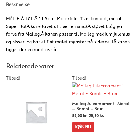
Beskrivelse
Mål: H:Â 17 L:Â 11,5 cm. Materiale: Træ, bomuld, metal
Super flotÂ kane lavet af træ i en smukÂ støvet blågrøn
farve fra Maileg.Â Kanen passer til Maileg medium julemus
og nisser, og har et fint malet mønster på siderne. IÂ kanen
ligger der en madras så
Relaterede varer
Tilbud!
Tilbud!
Maileg Juleornament i Metal
– Bambi – Brun
59,00
kr.
29,50
kr.
KØB NU