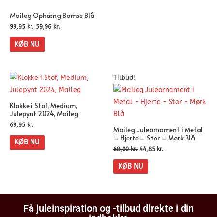
Maileg Ophæng Bamse Blå
99,95
kr.
59,96
kr.
KØB NU
Tilbud!
Klokke i Stof, Medium,
Julepynt 2024, Maileg
69,95
kr.
Maileg Juleornament i Metal
– Hjerte – Stor – Mørk Blå
KØB NU
69,00
kr.
44,85
kr.
KØB NU
Få juleinspiration og -tilbud direkte i din