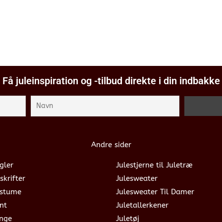
Få juleinspiration og -tilbud direkte i din indbakke
Andre sider
gler
Julestjerne til Juletræ
skrifter
Julesweater
ostume
Julesweater Til Damer
nt
Juletallerkener
ange
Juletøj