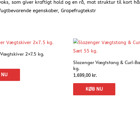
s, som giver kraftigt hold og en rå, mat struktur til kort hår
fugtbevarende egenskaber, Grapefrugtekstr
Vægtskiver 2×7.5 kg.
Slazenger Vægtstang & Curl-Ba
kg.
 NU
1.699,00
kr.
KØB NU