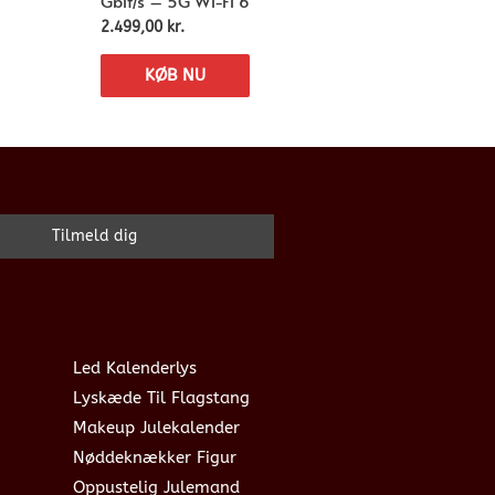
Gbit/s – 5G Wi-Fi 6
2.499,00
kr.
KØB NU
Led Kalenderlys
Lyskæde Til Flagstang
Makeup Julekalender
Nøddeknækker Figur
Oppustelig Julemand